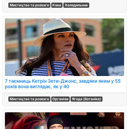
Мистецтво та розваги
Кава
Холодильник
7 таємниць Кетрін Зети-Джонс, завдяки яким у 55
років вона виглядає, як у 40
Мистецтво та розваги
Організм
Ягода (ботаніка)