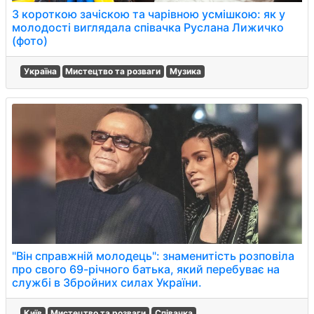
З короткою зачіскою та чарівною усмішкою: як у
молодості виглядала співачка Руслана Лижичко
(фото)
Україна
Мистецтво та розваги
Музика
"Він справжній молодець": знаменитість розповіла
про свого 69-річного батька, який перебуває на
службі в Збройних силах України.
Київ
Мистецтво та розваги
Співачка