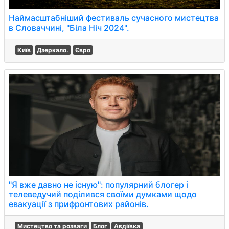
Наймасштабніший фестиваль сучасного мистецтва
в Словаччині, "Біла Ніч 2024".
Київ
Дзеркало.
Євро
"Я вже давно не існую": популярний блогер і
телеведучий поділився своїми думками щодо
евакуації з прифронтових районів.
Мистецтво та розваги
Блог
Авдіївка