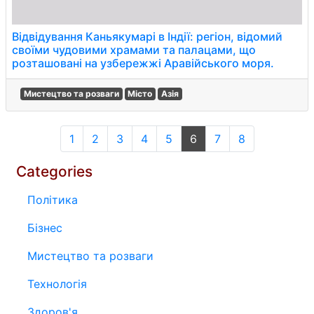
Відвідування Каньякумарі в Індії: регіон, відомий
своїми чудовими храмами та палацами, що
розташовані на узбережжі Аравійського моря.
Мистецтво та розваги
Місто
Азія
1
2
3
4
5
6
7
8
Categories
Політика
Бізнес
Мистецтво та розваги
Технологія
Здоров'я