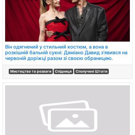
Він одягнений у стильний костюм, а вона в
розкішній бальній сукні: Даміано Давид з'явився на
червоній доріжці разом зі своєю обраницею.
Мистецтво та розваги
Спідниця
Сполучені Штати