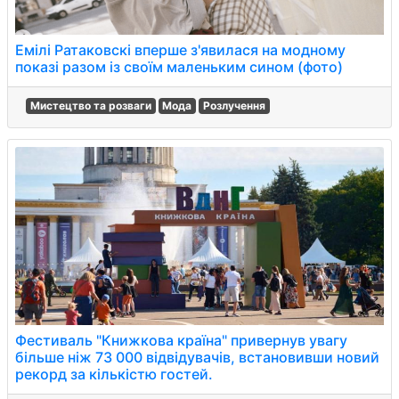
Емілі Ратаковскі вперше з'явилася на модному
показі разом із своїм маленьким сином (фото)
Мистецтво та розваги
Мода
Розлучення
Фестиваль "Книжкова країна" привернув увагу
більше ніж 73 000 відвідувачів, встановивши новий
рекорд за кількістю гостей.