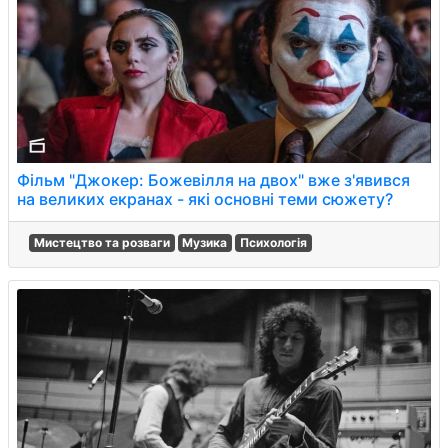
Фільм "Джокер: Божевілля на двох" вже з'явився
на великих екранах - які основні теми сюжету?
Мистецтво та розваги
Музика
Психологія