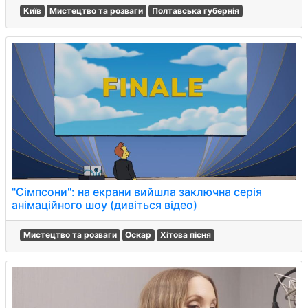
Київ
Мистецтво та розваги
Полтавська губернія
"Сімпсони": на екрани вийшла заключна серія
анімаційного шоу (дивіться відео)
Мистецтво та розваги
Оскар
Хітова пісня