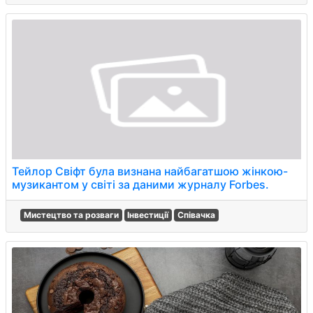
Тейлор Свіфт була визнана найбагатшою жінкою-
музикантом у світі за даними журналу Forbes.
Мистецтво та розваги
Інвестиції
Співачка