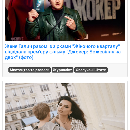
Женя Галич разом із зірками "Жіночого кварталу"
відвідала прем'єру фільму "Джокер: Божевілля на
двох" (фото)
Мистецтво та розваги
Журналіст
Сполучені Штати