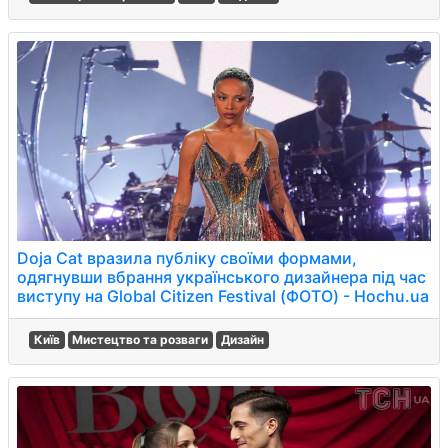
Doja Cat вразила публіку своїми формами,
одягнувши вбрання українського дизайнера під час
виступу на Global Citizen Festival (ФОТО) - Hochu.ua
Київ
Мистецтво та розваги
Дизайн