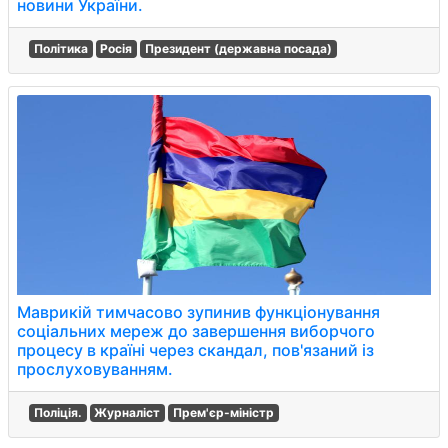
новини України.
Політика
Росія
Президент (державна посада)
Маврикій тимчасово зупинив функціонування
соціальних мереж до завершення виборчого
процесу в країні через скандал, пов'язаний із
прослуховуванням.
Поліція.
Журналіст
Прем'єр-міністр