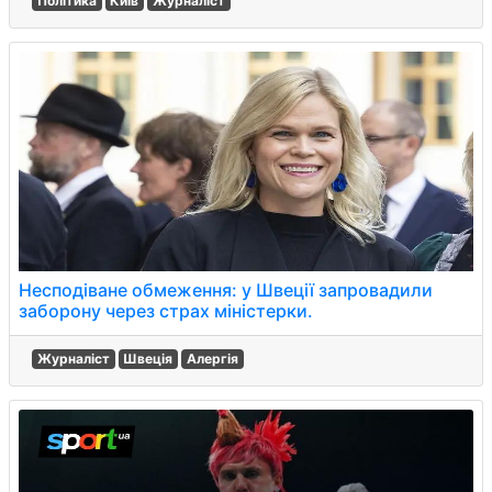
Політика
Київ
Журналіст
Несподіване обмеження: у Швеції запровадили
заборону через страх міністерки.
Журналіст
Швеція
Алергія