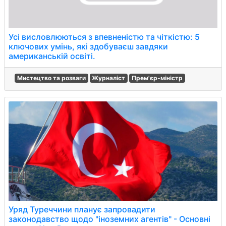
Усі висловлюються з впевненістю та чіткістю: 5
ключових умінь, які здобуваєш завдяки
американській освіті.
Мистецтво та розваги
Журналіст
Прем'єр-міністр
Уряд Туреччини планує запровадити
законодавство щодо "іноземних агентів" - Основні