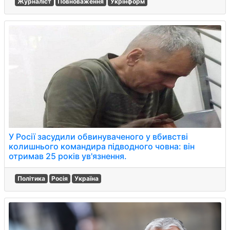
Журналіст
Повноваження
Укрінформ
У Росії засудили обвинуваченого у вбивстві
колишнього командира підводного човна: він
отримав 25 років ув'язнення.
Політика
Росія
Україна