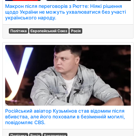
Макрон після переговорів з Рютте: Ніякі рішення
щодо України не можуть ухвалюватися без участі
українського народу.
Політика
Європейський Союз
Росія
Російський авіатор Кузьмінов став відомим після
вбивства, але його поховали в безіменній могилі,
повідомляє CBS.
Політика
Росія
Боєприпаси