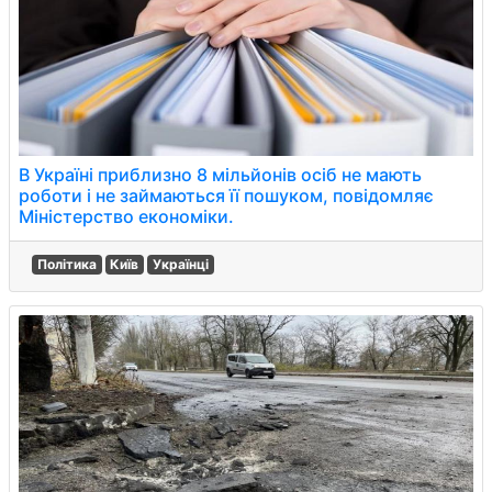
В Україні приблизно 8 мільйонів осіб не мають
роботи і не займаються її пошуком, повідомляє
Міністерство економіки.
Політика
Київ
Українці