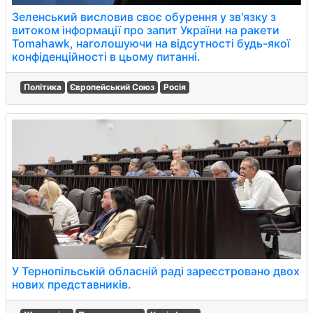
Зеленський висловив своє обурення у зв'язку з
витоком інформації про запит України на ракети
Tomahawk, наголошуючи на відсутності будь-якої
конфіденційності в цьому питанні.
Політика
Європейський Союз
Росія
У Тернопільській обласній раді зареєстровано двох
нових представників.