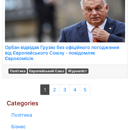
Орбан відвідав Грузію без офіційного погодження
від Європейського Союзу - повідомляє
Єврокомісія.
Політика
Європейський Союз
Журналіст
1
2
3
4
5
Categories
Політика
Бізнес