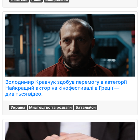
Володимир Кравчук здобув перемогу в категорії
Найкращий актор на кінофестивалі в Греції —
дивіться відео.
Україна
Мистецтво та розваги
Батальйон