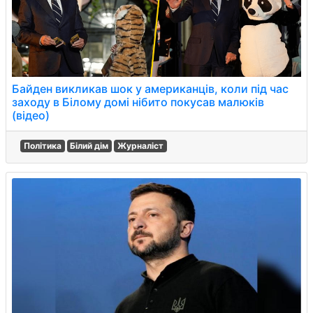
Байден викликав шок у американців, коли під час
заходу в Білому домі нібито покусав малюків
(відео)
Політика
Білий дім
Журналіст