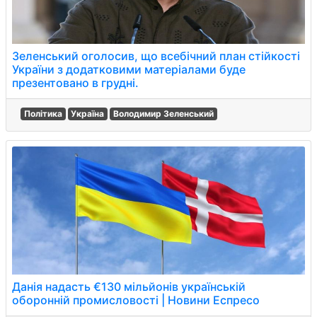
Зеленський оголосив, що всебічний план стійкості
України з додатковими матеріалами буде
презентовано в грудні.
Політика
Україна
Володимир Зеленський
Данія надасть €130 мільйонів українській
оборонній промисловості | Новини Еспресо