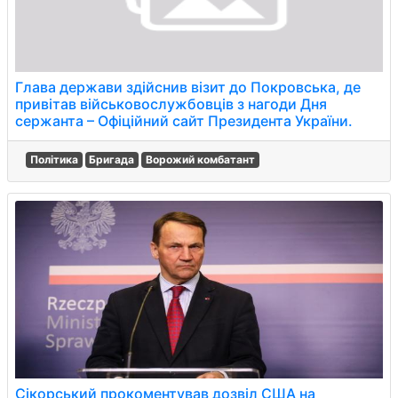
Глава держави здійснив візит до Покровська, де
привітав військовослужбовців з нагоди Дня
сержанта – Офіційний сайт Президента України.
Політика
Бригада
Ворожий комбатант
Сікорський прокоментував дозвіл США на