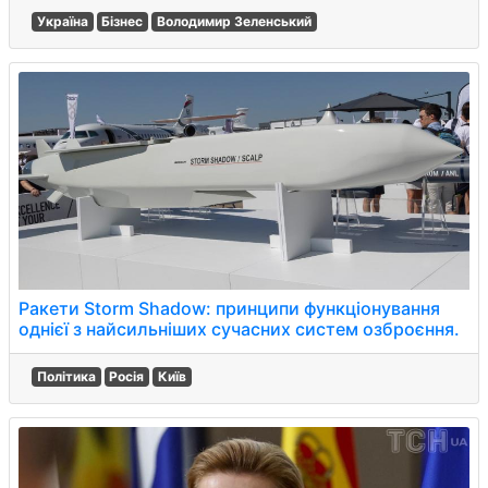
Україна
Бізнес
Володимир Зеленський
Ракети Storm Shadow: принципи функціонування
однієї з найсильніших сучасних систем озброєння.
Політика
Росія
Київ