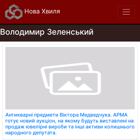
Нова Хвиля
Володимир Зеленський
Антикварні предмети Віктора Медведчука. АРМА
готує новий аукціон, на якому будуть виставлені на
продаж ювелірні вироби та інші активи колишнього
народного депутата.