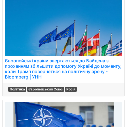
Європейські країни звертаються до Байдена з
проханням збільшити допомогу Україні до моменту,
коли Трамп повернеться на політичну арену -
Bloomberg | УНН
Політика
Європейський Союз
Росія