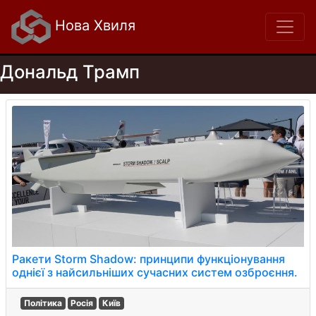
Нова Хвиля
Дональд Трамп
Ракети Storm Shadow: принципи функціонування
однієї з найсильніших сучасних систем озброєння.
Політика
Росія
Київ