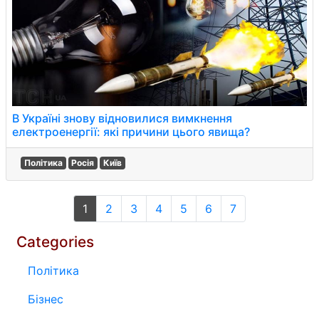
В Україні знову відновилися вимкнення
електроенергії: які причини цього явища?
Політика
Росія
Київ
1
2
3
4
5
6
7
Categories
Політика
Бізнес