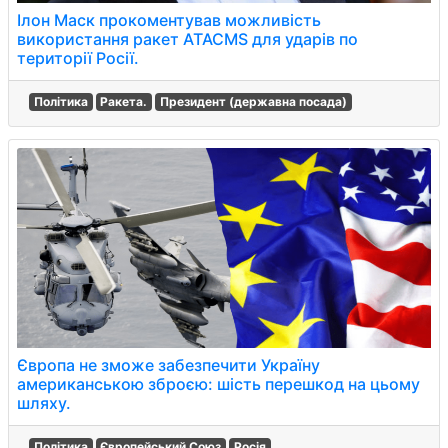
Ілон Маск прокоментував можливість
використання ракет ATACMS для ударів по
території Росії.
Політика
Ракета.
Президент (державна посада)
Європа не зможе забезпечити Україну
американською зброєю: шість перешкод на цьому
шляху.
Політика
Європейський Союз
Росія