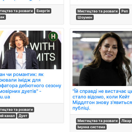
тецтво та розваги
Енергія
Мистецтво та розваги
Реп
іак
Шоумен
ан чи романтик: як
рювали імідж для
мфатора дебютного сезону
"Їй справді не вистачає ц
овірних дуетів" -
стало відомо, коли Кейт
u.ua
Міддлтон знову з'явиться
публіці.
тецтво та розваги
ий канал
Дует
Мистецтво та розваги
Лікар
Імунна система