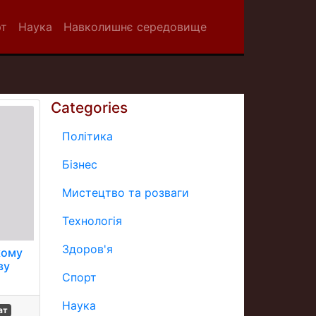
рт
Наука
Навколишнє середовище
Categories
Політика
Бізнес
Мистецтво та розваги
Технологія
Здоров'я
кому
ву
Спорт
Наука
ат