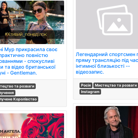
ні Мур прикрасила своє
Легендарний спортсмен 
 практично повністю
пряму трансляцію під ча
юваннями - спокусливі
інтимної близькості --
и та відео британської
відеозапис.
ні - Gentleman.
Росія
Мистецтво та розваги
тецтво та розваги
Instagram
лучення
лучене Королівство