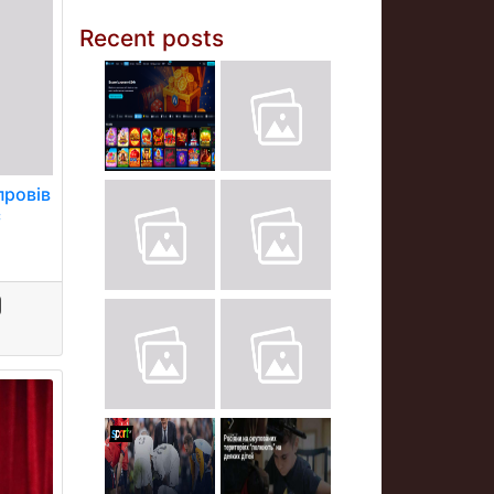
Recent posts
провів
с