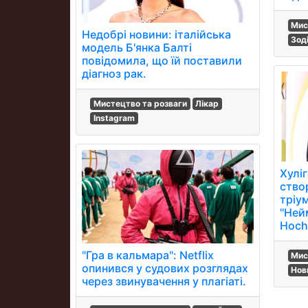
Мис
Недобрі новини: італійська
Зод
модель Б'янка Балті
повідомила, що їй поставили
діагноз рак.
Мистецтво та розваги
Лікар
Instagram
Хуліг
ство
тріу
"Нейм
Hoch
"Гра в кальмара": Netflix
Мис
опинився у судових розглядах
Нов
через звинувачення у плагіаті.