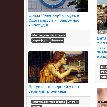
Фільм "Режисер" знімуть в
Одесі навесні - повідомляє
кіностудія.
Мистецтво та розваги
Бета
Укрінформ
Румунія
тіло
тату
знімк
красу
Мис
Роз
Спо
Локуста - це перший у світі
серійний злочинець.
Мистецтво та розваги
Злочин
Ісусе.