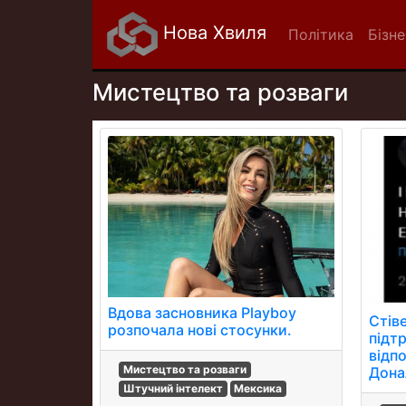
Нова Хвиля
Політика
Бізне
Мистецтво та розваги
Вдова засновника Playboy
Стів
розпочала нові стосунки.
підт
відп
Мистецтво та розваги
Дона
Штучний інтелект
Мексика