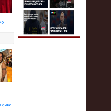
омо
я сина