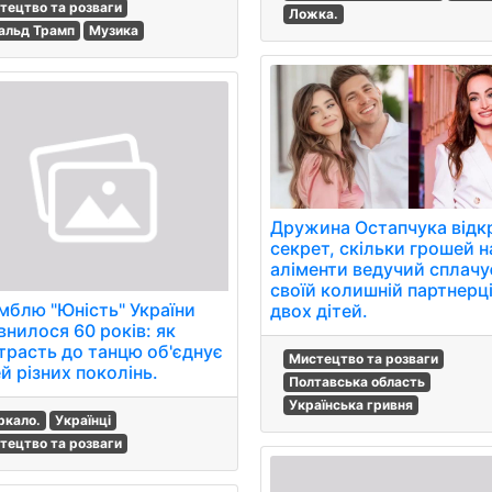
тецтво та розваги
Ложка.
альд Трамп
Музика
Дружина Остапчука відк
секрет, скільки грошей н
аліменти ведучий сплачу
своїй колишній партнерці
мблю "Юність" України
двох дітей.
внилося 60 років: як
трасть до танцю об'єднує
Мистецтво та розваги
й різних поколінь.
Полтавська область
Українська гривня
ркало.
Українці
тецтво та розваги