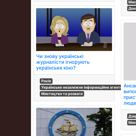
Мис
Дон
Чи знову українські
журналісти ігнорують
українське кіно?
Росія
Анса
Українське незалежне інформаційне агентство
випо
Мистецтво та розваги
прис
люде
Дзе
Мис