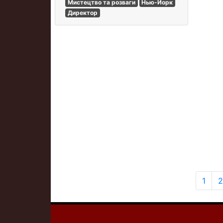
Мистецтво та розваги
Нью-Йорк
Директор
1
2