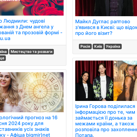
о Людмили: чудові
Майкл Дуглас раптово
жання з Днем ангела у
з'явився в Києві: що від
ваній та прозовій формі -
про його візит?
u.ua
Росія
Київ
Україна
аїна
Мистецтво та розваги
це
Ірина Горова поділилася
інформацією про те, чим
ологічний прогноз на 16
займається її донька за
сня 2024 року для
межами країни, а також
тавників усіх знаків
розповіла про захопленн
ку - Афіша bigmir)net
Потапа.