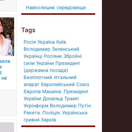
Навколишнє середовище
Tags
Росія
Україна
Київ
Володимир Зеленський
Українці
Росіяни
Збройні
рила
сили України
Президент
а
(державна посада)
є
Безпілотний літальний
 на
апарат
Європейський Союз
Європа
Машина.
Президент
України
Дональд Трамп
Укрінформ
Володимир Путін
Ракета.
Поліція.
Українська
гривня
Харків