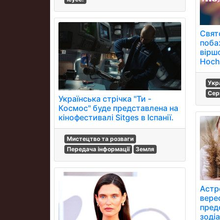
Свят
поба
віршо
Hoch
Укр
Сер
Українська стрічка "Ти -
Космос" буде представлена на
кінофестивалі Sitges в Іспанії.
Мистецтво та розваги
Передача інформації
Земля
Астр
вере
предс
зодіа