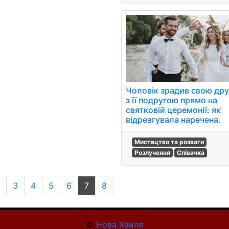
Чоловік зрадив свою др
з її подругою прямо на
святковій церемонії: як
відреагувала наречена.
Мистецтво та розваги
Розлучення
Співачка
3
4
5
6
7
8
©
Нова Хвиля