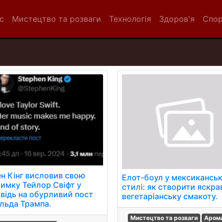
с
Мистецтво та розваги
Технологія
Здоров'я
Спо
ен Кінг висловив свою
Елот-боул у мексикансь
римку Тейлор Свіфт у
стилі: як створити яскра
овідь на обурливий пост
вегетаріанську смакоту.
льда Трампа.
Мистецтво та розваги
Аром