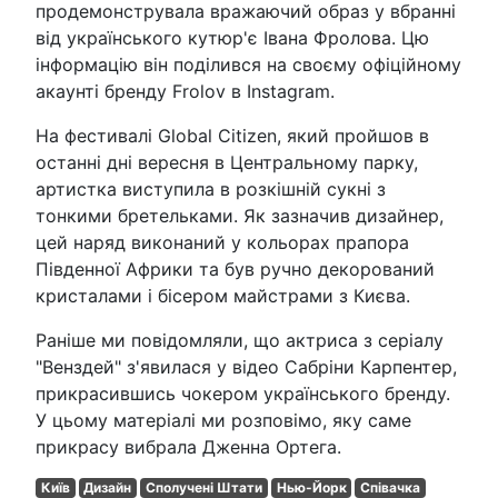
продемонструвала вражаючий образ у вбранні
від українського кутюр'є Івана Фролова. Цю
інформацію він поділився на своєму офіційному
акаунті бренду Frolov в Instagram.
На фестивалі Global Citizen, який пройшов в
останні дні вересня в Центральному парку,
артистка виступила в розкішній сукні з
тонкими бретельками. Як зазначив дизайнер,
цей наряд виконаний у кольорах прапора
Південної Африки та був ручно декорований
кристалами і бісером майстрами з Києва.
Раніше ми повідомляли, що актриса з серіалу
"Венздей" з'явилася у відео Сабріни Карпентер,
прикрасившись чокером українського бренду.
У цьому матеріалі ми розповімо, яку саме
прикрасу вибрала Дженна Ортега.
Київ
Дизайн
Сполучені Штати
Нью-Йорк
Співачка