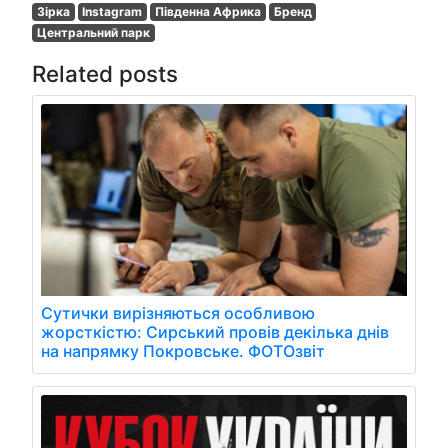
Зірка
Instagram
Південна Африка
Бренд
Центральний парк
Related posts
Сутички вирізняються особливою
жорсткістю: Сирський провів декілька днів
на напрямку Покровське. ФОТОзвіт