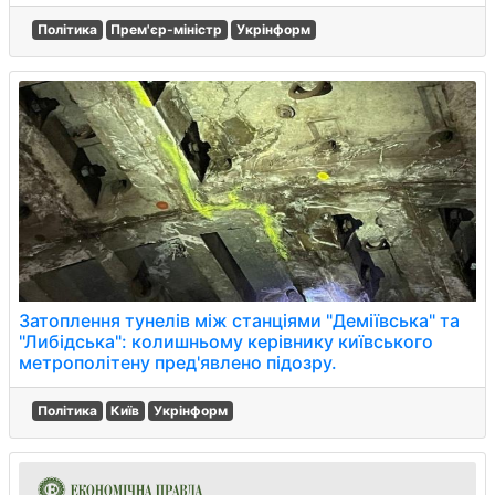
Політика
Прем'єр-міністр
Укрінформ
Затоплення тунелів між станціями "Деміївська" та
"Либідська": колишньому керівнику київського
метрополітену пред'явлено підозру.
Політика
Київ
Укрінформ