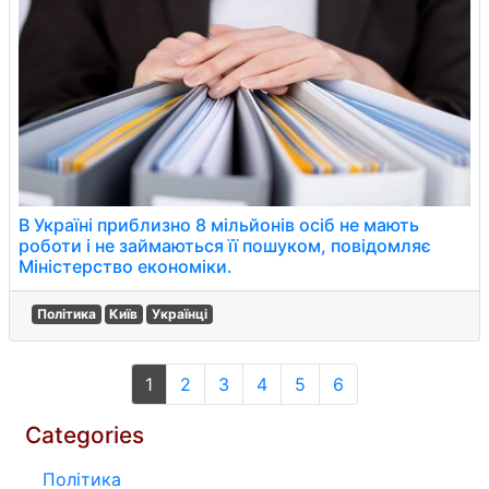
В Україні приблизно 8 мільйонів осіб не мають
роботи і не займаються її пошуком, повідомляє
Міністерство економіки.
Політика
Київ
Українці
1
2
3
4
5
6
Categories
Політика