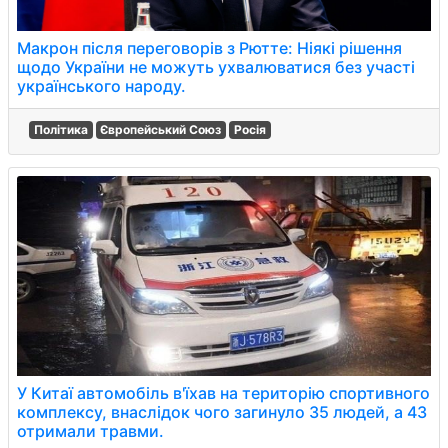
Макрон після переговорів з Рютте: Ніякі рішення
щодо України не можуть ухвалюватися без участі
українського народу.
Політика
Європейський Союз
Росія
У Китаї автомобіль в'їхав на територію спортивного
комплексу, внаслідок чого загинуло 35 людей, а 43
отримали травми.