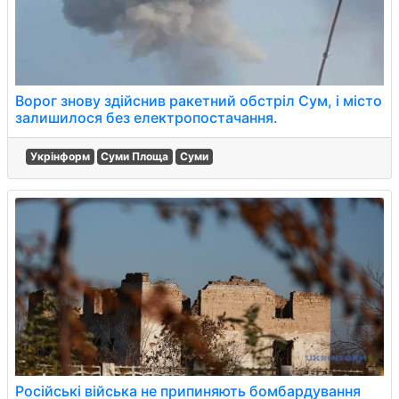
Ворог знову здійснив ракетний обстріл Сум, і місто
залишилося без електропостачання.
Укрінформ
Суми Площа
Суми
Російські війська не припиняють бомбардування