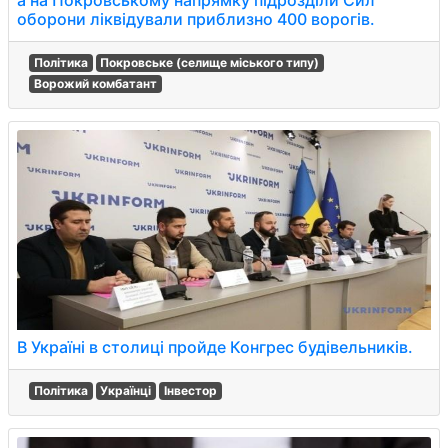
а на Покровському напрямку підрозділи Сил
оборони ліквідували приблизно 400 ворогів.
Політика
Покровське (селище міського типу)
Ворожий комбатант
В Україні в столиці пройде Конгрес будівельників.
Політика
Українці
Інвестор