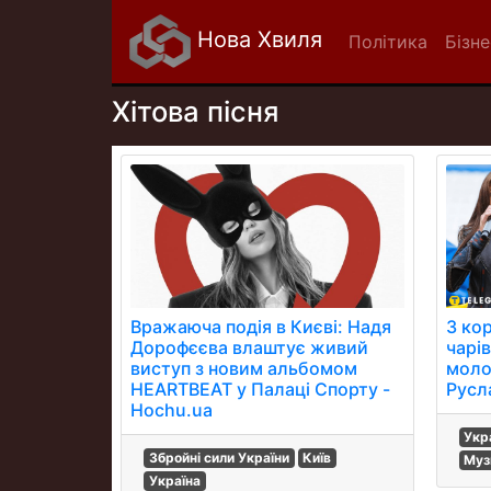
Нова Хвиля
Політика
Бізне
Хітова пісня
Вражаюча подія в Києві: Надя
З ко
Дорофєєва влаштує живий
чарі
виступ з новим альбомом
моло
HEARTBEAT у Палаці Спорту -
Русл
Hochu.ua
Укр
Збройні сили України
Київ
Муз
Україна