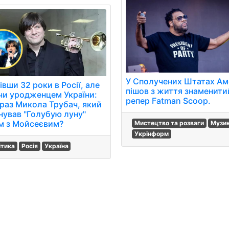
У Сполучених Штатах А
вши 32 роки в Росії, але
пішов з життя знаменити
чи уродженцем України:
репер Fatman Scoop.
араз Микола Трубач, який
нував "Голубую луну"
м з Мойсеєвим?
Мистецтво та розваги
Музи
Укрінформ
ітика
Росія
Україна