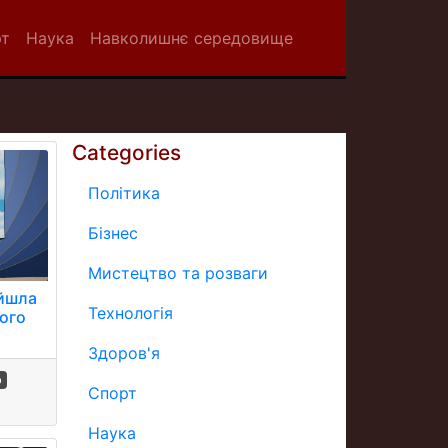
рт
Наука
Навколишнє середовище
Categories
Політика
Бізнес
Мистецтво та розваги
ийшла
Технологія
ного
Здоров'я
р
Спорт
Наука