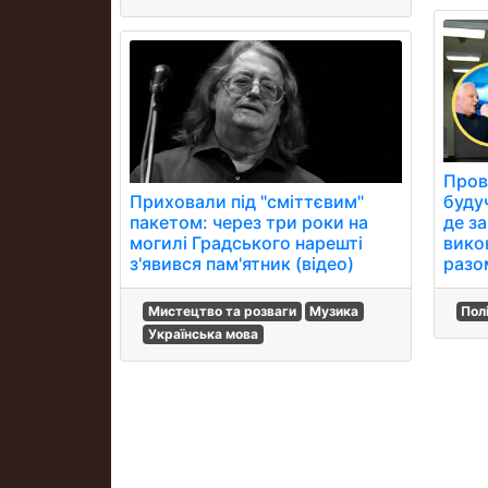
Прові
Приховали під "сміттєвим"
буду
пакетом: через три роки на
де з
могилі Градського нарешті
вико
з'явився пам'ятник (відео)
разо
Мистецтво та розваги
Музика
Пол
Українська мова