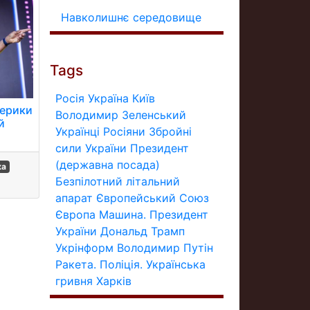
Навколишнє середовище
Tags
Росія
Україна
Київ
мерики
Володимир Зеленський
й
Українці
Росіяни
Збройні
сили України
Президент
(державна посада)
ка
Безпілотний літальний
апарат
Європейський Союз
Європа
Машина.
Президент
України
Дональд Трамп
Укрінформ
Володимир Путін
Ракета.
Поліція.
Українська
гривня
Харків