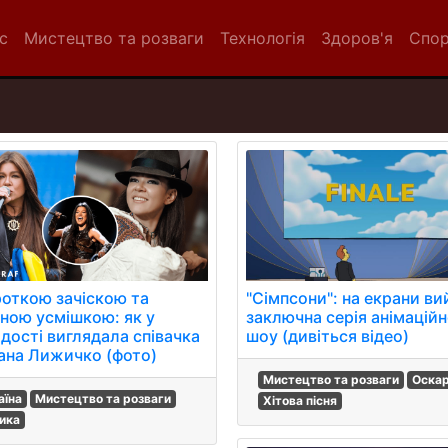
с
Мистецтво та розваги
Технологія
Здоров'я
Спо
роткою зачіскою та
"Сімпсони": на екрани в
вною усмішкою: як у
заключна серія анімацій
дості виглядала співачка
шоу (дивіться відео)
ана Лижичко (фото)
Мистецтво та розваги
Оска
аїна
Мистецтво та розваги
Хітова пісня
ика