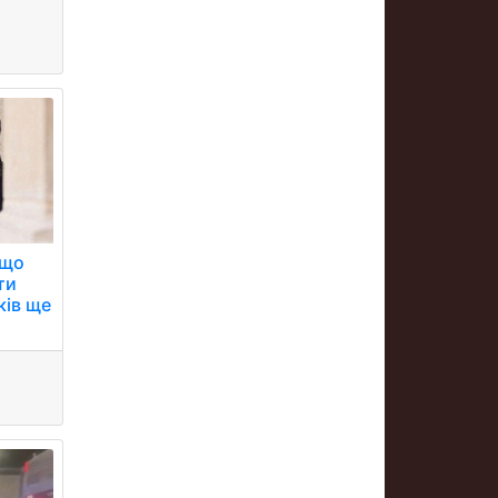
 що
ти
ків ще