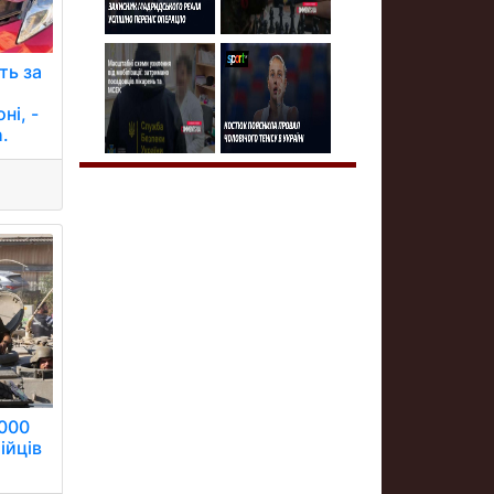
ть за
ні, -
.
2000
ійців