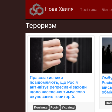
Нова Хвиля
Політика
Бізне
Тероризм
Правозахисники
Омбу
повідомляють, що Росія
Росі
активізує репресивні заходи
війс
щодо населення тимчасово
обмі
окупованих територій.
Пол
Політика
Росія
Українці