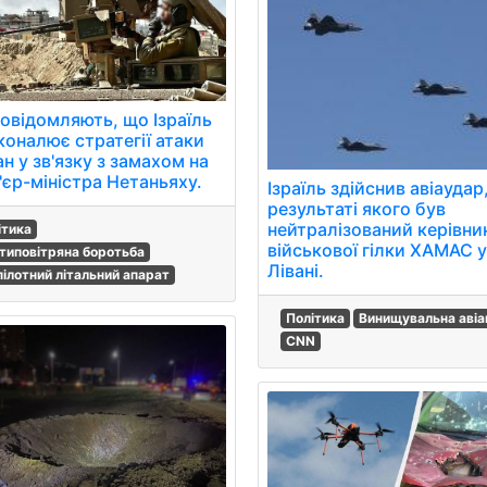
повідомляють, що Ізраїль
коналює стратегії атаки
ан у зв'язку з замахом на
'єр-міністра Нетаньяху.
Ізраїль здійснив авіаудар,
результаті якого був
нейтралізований керівни
ітика
військової гілки ХАМАС 
типовітряна боротьба
Лівані.
пілотний літальний апарат
Політика
Винищувальна авіа
CNN