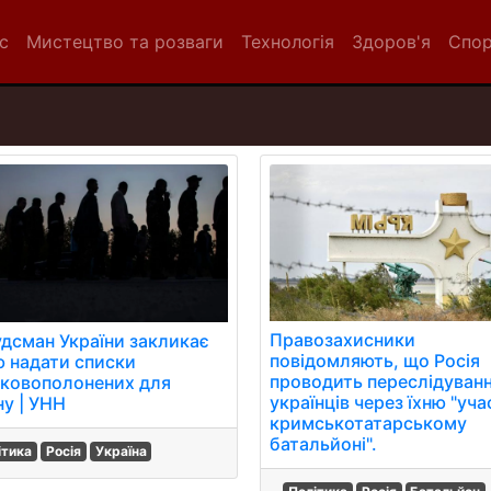
с
Мистецтво та розваги
Технологія
Здоров'я
Спо
Правозахисники
дсман України закликає
повідомляють, що Росія
ю надати списки
проводить переслідуван
ьковополонених для
українців через їхню "уча
ну | УНН
кримськотатарському
батальйоні".
ітика
Росія
Україна