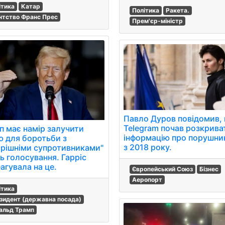
ітика
Катар
Політика
Ракета.
нтство Франс Прес
Прем'єр-міністр
Павло Дуров повідомив,
Telegram почав розкрива
п має намір залучити
інформацію про порушни
ю для боротьби з
з 2018 року.
трішніми супротивниками"
ь голосування. Гарріс
агувала на це.
Європейський Союз
Бізнес
Аеропорт
ітика
зидент (державна посада)
альд Трамп