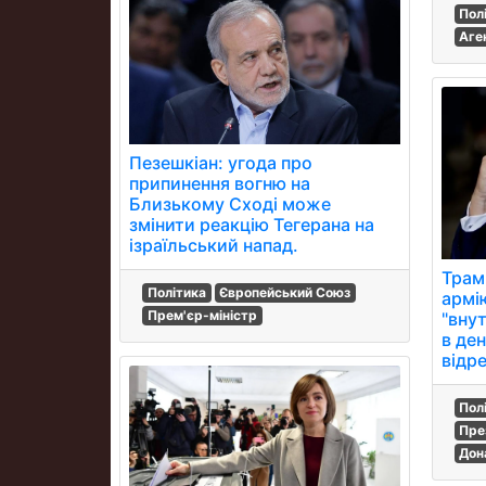
Пол
Аге
Пезешкіан: угода про
припинення вогню на
Близькому Сході може
змінити реакцію Тегерана на
ізраїльський напад.
Трам
Політика
Європейський Союз
армі
Прем'єр-міністр
"вну
в ден
відре
Пол
Пре
Дон