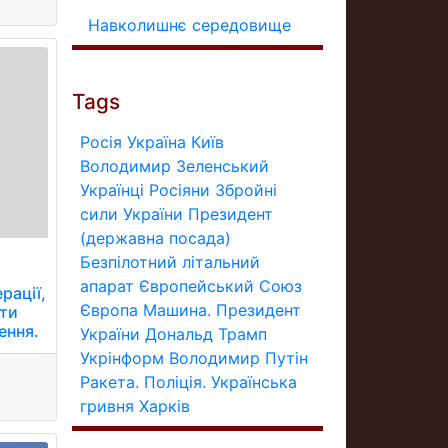
Навколишнє середовище
Tags
Росія
Україна
Київ
Володимир Зеленський
Українці
Росіяни
Збройні
сили України
Президент
(державна посада)
Безпілотний літальний
апарат
Європейський Союз
рації,
Європа
Машина.
Президент
ти
ення.
України
Дональд Трамп
Укрінформ
Володимир Путін
Ракета.
Поліція.
Українська
гривня
Харків