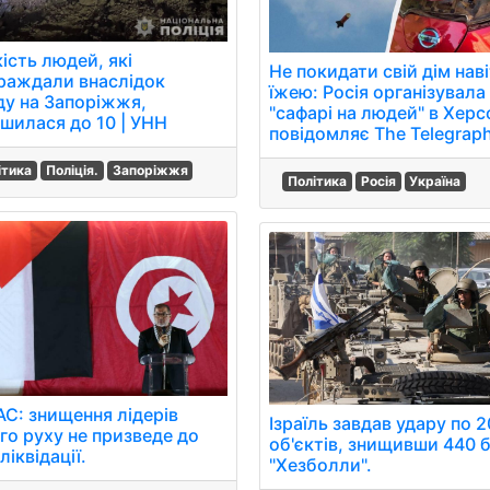
ість людей, які
Не покидати свій дім наві
раждали внаслідок
їжею: Росія організувала
ду на Запоріжжя,
"сафарі на людей" в Херсо
ьшилася до 10 | УНН
повідомляє The Telegraph
ітика
Поліція.
Запоріжжя
Політика
Росія
Україна
С: знищення лідерів
Ізраїль завдав удару по 
го руху не призведе до
об'єктів, знищивши 440 б
ліквідації.
"Хезболли".