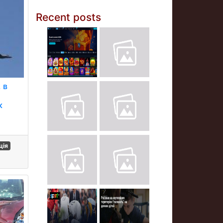
Recent posts
 в
к
у
ція