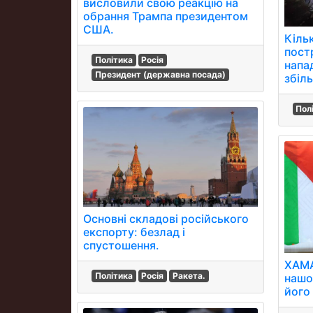
висловили свою реакцію на
обрання Трампа президентом
США.
Кільк
пост
Політика
Росія
напа
Президент (державна посада)
збіл
Пол
Основні складові російського
експорту: безлад і
спустошення.
ХАМА
Політика
Росія
Ракета.
нашо
його 