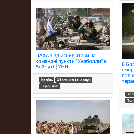
ЦАХАЛ здійснив атаки на
командні пункти "Хезболли" в
В Бос
Бейруті | УНН
смер
полі
Ізраїль
Оболонка (снаряд)
тера
Тероризм
Пол
Полі