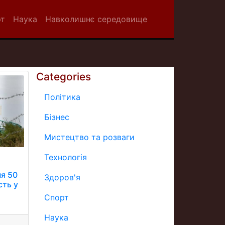
рт
Наука
Навколишнє середовище
Categories
Політика
Бізнес
Мистецтво та розваги
Технологія
ня 50
Здоров'я
сть у
Спорт
Наука