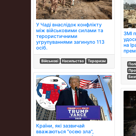
У Чаді внаслідок конфлікту
між військовими силами та
ЗМІ 
терористичними
удос
угрупуваннями загинуло 113
на Ір
осіб.
прем
Військові
Насильство
Тероризм
Пол
Про
Без
Країни, які зазвичай
вважаються "осею зла",