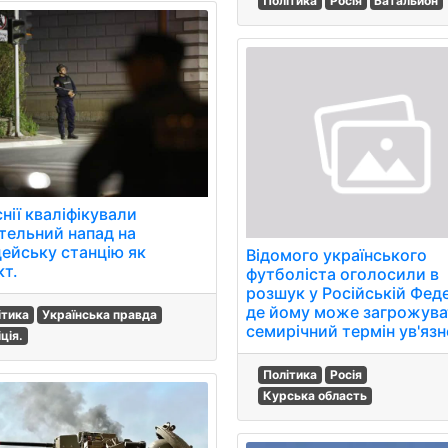
Політика
Росія
Батальйон
нії кваліфікували
тельний напад на
цейську станцію як
Відомого українського
кт.
футболіста оголосили в
розшук у Російській Феде
де йому може загрожува
ітика
Українська правда
семирічний термін ув'язн
ція.
Політика
Росія
Курська область