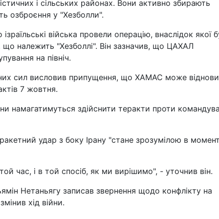
ністичних і сільських районах. Вони активно збирають
ть озброєння у "Хезболли".
ізраїльські війська провели операцію, внаслідок якої б
що належить "Хезболлі". Він зазначив, що ЦАХАЛ
пування на північ.
ойних сил висловив припущення, що ХАМАС може віднов
ктів 7 жовтня.
они намагатимуться здійснити теракти проти командув
 ракетний удар з боку Ірану "стане зрозумілою в момент
той час, і в той спосіб, як ми вирішимо", - уточнив він.
ньямін Нетаньягу записав звернення щодо конфлікту на
змінив хід війни.