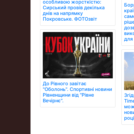
особливою жорсткістю:
Бор
Сирський провів декілька
кра
днів на напрямку
сам
Покровське. ФОТОзвіт
ріш
дозв
вик
для 
До Рівного завітає
"Оболонь". Спортивні новини
Рівненщини від "Рівне
Згід
Вечірнє".
Time
мож
нов
році