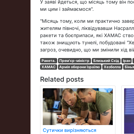
У заяві йдеться, що місяць тому він поо
ми цим і займаємося".
"Місяць тому, коли ми практично заве
жителям півночі, ліквідувавши Насралл
ракети та боєприпаси, які ХАМАС створ
також знищують тунелі, побудовані "Х
загроз, очевидно, що ми змінили хід вій
Ракета.
Прем'єр-міністр
Близький Схід
Іран
ХАМАС
Армія оборони Ізраїлю
Хезболла
Бінь
Related posts
Сутички вирізняються