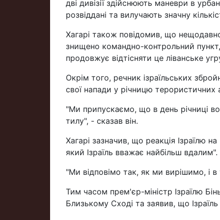
дві дивізії здійснюють маневри в урба
розвіддані та вилучають значну кількіс
Хагарі також повідомив, що нещодавно 
знищено командно-контрольний пункт, 
продовжує відтісняти це ліванське угру
Окрім того, речник ізраїльських збр
свої напади у річницю терористичних а
"Ми припускаємо, що в день річниці в
тилу", - сказав він.
Хагарі зазначив, що реакція Ізраїлю на
який Ізраїль вважає найбільш вдалим".
"Ми відповімо так, як ми вирішимо, і в 
Тим часом прем'єр-міністр Ізраїлю Бі
Близькому Сході та заявив, що Ізраїль 