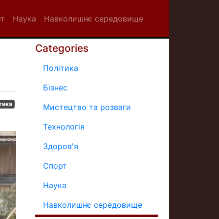
рт
Наука
Навколишнє середовище
Categories
Політика
Бізнес
тика
Мистецтво та розваги
Технологія
Здоров'я
Спорт
Наука
Навколишнє середовище