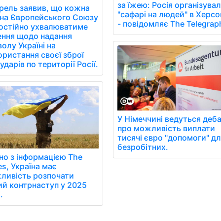
за їжею: Росія організува
рель заявив, що кожна
"сафарі на людей" в Херсо
їна Європейського Союзу
- повідомляє The Telegrap
остійно ухвалюватиме
ення щодо надання
олу Україні на
ористання своєї зброї
ударів по території Росії.
У Німеччині ведуться деб
про можливість виплати
тисячі євро "допомоги" д
безробітних.
но з інформацією The
s, Україна має
ливість розпочати
ий контрнаступ у 2025
.