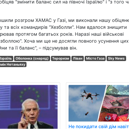
біцяв "змінити баланс сил на півночі Ізраїлю" і "з того 
ршили розгром ХАМАС у Газі, ми виконали нашу обіцян
у та всіх командирів "Хезболли". Нам вдалося знищити
ював протягом багатьох років. Наразі наші військові
езболлою". Хоча ми ще не досягли повного усунення цих
ни та її баланс", – підсумував він.
Ізраїль
Оболонка (снаряд)
Тероризм
Ліван
Місто Газа
Sky News
ямін Нетаньяху
Не покидати свій дім наві