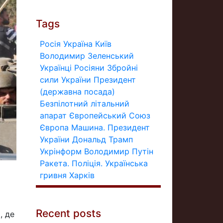
Tags
Росія
Україна
Київ
Володимир Зеленський
Українці
Росіяни
Збройні
сили України
Президент
(державна посада)
Безпілотний літальний
апарат
Європейський Союз
Європа
Машина.
Президент
України
Дональд Трамп
Укрінформ
Володимир Путін
Ракета.
Поліція.
Українська
гривня
Харків
Recent posts
, де