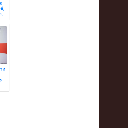
ла
ні,
h.
ати
ля