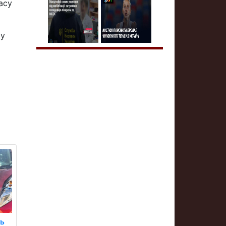
часу
ку
ть