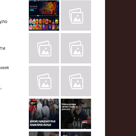
уло
ити
ання
,