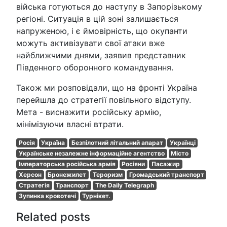
війська готуються до наступу в Запорізькому
регіоні. Ситуація в цій зоні залишається
напруженою, і є ймовірність, що окупанти
можуть активізувати свої атаки вже
найближчими днями, заявив представник
Південного оборонного командування.
Також ми розповідали, що на фронті Україна
перейшла до стратегії повільного відступу.
Мета - виснажити російську армію,
мінімізуючи власні втрати.
Росія
Україна
Безпілотний літальний апарат
Українці
Українське незалежне інформаційне агентство
Місто
Імператорська російська армія
Росіяни
Пасажир
Херсон
Бронежилет
Тероризм
Громадський транспорт
Стратегія
Транспорт
The Daily Telegraph
Зупинка кровотечі
Турнікет.
Related posts