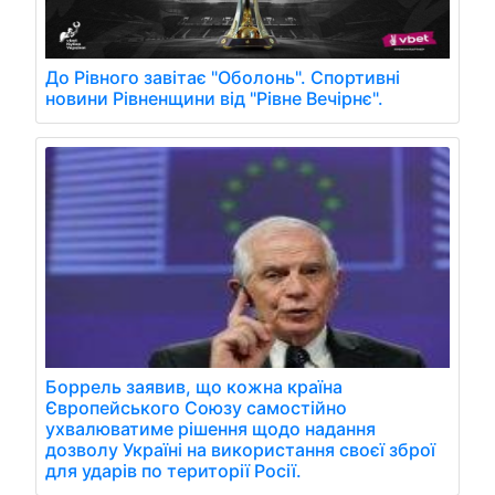
До Рівного завітає "Оболонь". Спортивні
новини Рівненщини від "Рівне Вечірнє".
Боррель заявив, що кожна країна
Європейського Союзу самостійно
ухвалюватиме рішення щодо надання
дозволу Україні на використання своєї зброї
для ударів по території Росії.