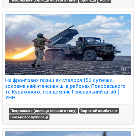
Покровське (селище міського типу)
Бригада
Росія
На фронтових позиціях сталося 153 сутички,
зокрема найінтенсивніші в районах Покровського
та Курахового, повідомляє Генеральний штаб |
УНН.
Покровське (селище міського типу)
Ворожий комбатант
Військовослужбовці