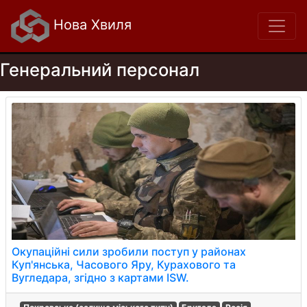
Нова Хвиля
Генеральний персонал
Окупаційні сили зробили поступ у районах
Куп'янська, Часового Яру, Курахового та
Вугледара, згідно з картами ISW.