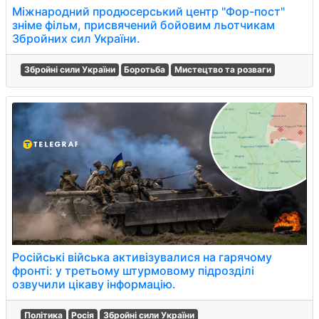
Міжнародний продюсерський центр "Фор-пост"
зніме фільм, присвячений бойовим льотчикам
Збройних сил України.
Збройні сили України
Боротьба
Мистецтво та розваги
Російські війська активізувалися на гарячому
фронті: у третьому штурмовому підрозділі
озвучили цікаву інформацію.
Політика
Росія
Збройні сили України