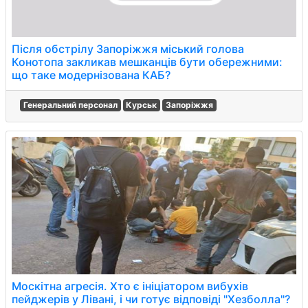
Після обстрілу Запоріжжя міський голова
Конотопа закликав мешканців бути обережними:
що таке модернізована КАБ?
Генеральний персонал
Курськ
Запоріжжя
Москітна агресія. Хто є ініціатором вибухів
пейджерів у Лівані, і чи готує відповіді "Хезболла"?