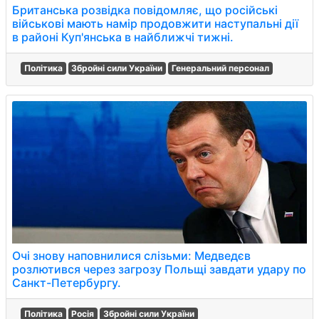
Британська розвідка повідомляє, що російські
військові мають намір продовжити наступальні дії
в районі Куп'янська в найближчі тижні.
Політика
Збройні сили України
Генеральний персонал
Очі знову наповнилися слізьми: Медведєв
розлютився через загрозу Польщі завдати удару по
Санкт-Петербургу.
Політика
Росія
Збройні сили України