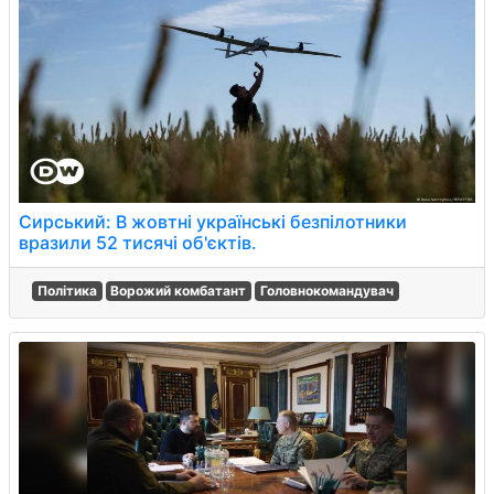
Сирський: В жовтні українські безпілотники
вразили 52 тисячі об'єктів.
Політика
Ворожий комбатант
Головнокомандувач