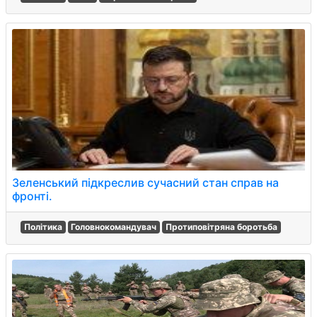
Зеленський підкреслив сучасний стан справ на
фронті.
Політика
Головнокомандувач
Протиповітряна боротьба