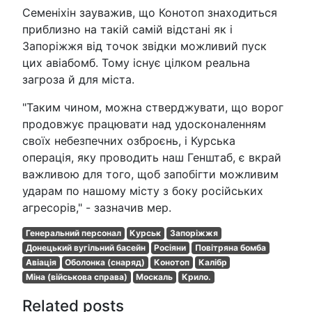
Семеніхін зауважив, що Конотоп знаходиться
приблизно на такій самій відстані як і
Запоріжжя від точок звідки можливий пуск
цих авіабомб. Тому існує цілком реальна
загроза й для міста.
"Таким чином, можна стверджувати, що ворог
продовжує працювати над удосконаленням
своїх небезпечних озброєнь, і Курська
операція, яку проводить наш Генштаб, є вкрай
важливою для того, щоб запобігти можливим
ударам по нашому місту з боку російських
агресорів," - зазначив мер.
Генеральний персонал
Курськ
Запоріжжя
Донецький вугільний басейн
Росіяни
Повітряна бомба
Авіація
Оболонка (снаряд)
Конотоп
Калібр
Міна (військова справа)
Москаль
Крило.
Related posts