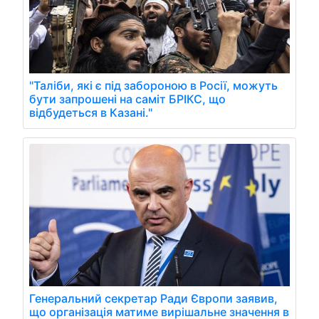
"Таліби, які є під забороною в Росії, можуть
бути запрошені на саміт БРІКС, що
відбудеться в Казані."
Генеральний секретар Ради Європи заявив,
що організація матиме вирішальне значення в