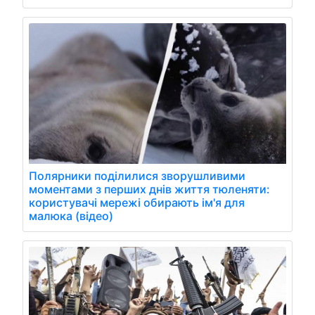
Полярники поділилися зворушливими
моментами з перших днів життя тюленяти:
користувачі мережі обирають ім'я для
малюка (відео)