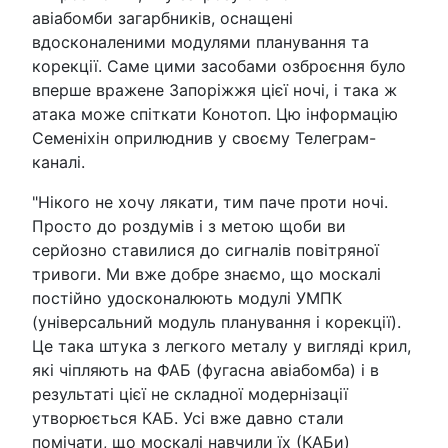
авіабомби загарбників, оснащені
вдосконаленими модулями планування та
корекції. Саме цими засобами озброєння було
вперше вражене Запоріжжя цієї ночі, і така ж
атака може спіткати Конотоп. Цю інформацію
Семеніхін оприлюднив у своєму Телеграм-
каналі.
"Нікого не хочу лякати, тим паче проти ночі.
Просто до роздумів і з метою щоби ви
серйозно ставилися до сигналів повітряної
тривоги. Ми вже добре знаємо, що москалі
постійно удосконалюють модулі УМПК
(універсальний модуль планування і корекції).
Це така штука з легкого металу у вигляді крил,
які чіпляють на ФАБ (фугасна авіабомба) і в
результаті цієї не складної модернізації
утворюється КАБ. Усі вже давно стали
помічати, що москалі навчили їх (КАБи)