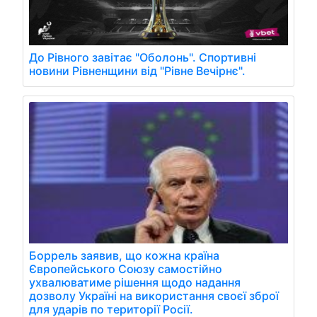
До Рівного завітає "Оболонь". Спортивні
новини Рівненщини від "Рівне Вечірнє".
Боррель заявив, що кожна країна
Європейського Союзу самостійно
ухвалюватиме рішення щодо надання
дозволу Україні на використання своєї зброї
для ударів по території Росії.