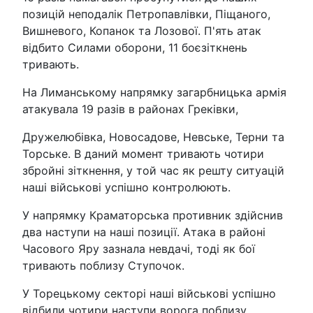
позицій неподалік Петропавлівки, Піщаного,
Вишневого, Копанок та Лозової. П'ять атак
відбито Силами оборони, 11 боєзіткнень
тривають.
На Лиманському напрямку загарбницька армія
атакувала 19 разів в районах Греківки,
Дружелюбівка, Новосадове, Невське, Терни та
Торське. В даний момент тривають чотири
збройні зіткнення, у той час як решту ситуацій
наші військові успішно контролюють.
У напрямку Краматорська противник здійснив
два наступи на наші позиції. Атака в районі
Часового Яру зазнала невдачі, тоді як бої
тривають поблизу Ступочок.
У Торецькому секторі наші військові успішно
відбили чотири наступи ворога поблизу