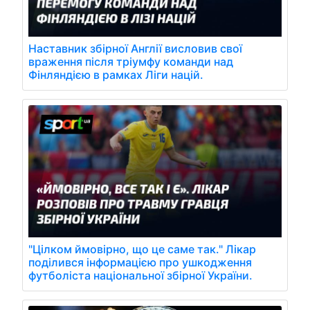
Наставник збірної Англії висловив свої
враження після тріумфу команди над
Фінляндією в рамках Ліги націй.
"Цілком ймовірно, що це саме так." Лікар
поділився інформацією про ушкодження
футболіста національної збірної України.