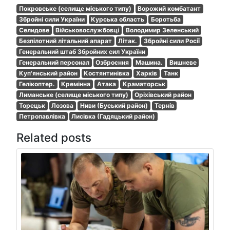
Покровське (селище міського типу)
Ворожий комбатант
Збройні сили України
Курська область
Боротьба
Селидове
Військовослужбовці
Володимир Зеленський
Безпілотний літальний апарат
Літак.
Збройні сили Росії
Генеральний штаб Збройних сил України
Генеральний персонал
Озброєння
Машина.
Вишневе
Куп'янський район
Костянтинівка
Харків
Танк
Гелікоптер.
Кремінна
Атака
Краматорськ
Лиманське (селище міського типу)
Оріхівський район
Торецьк
Лозова
Ниви (Буський район)
Тернів
Петропавлівка
Лисівка (Гадяцький район)
Related posts