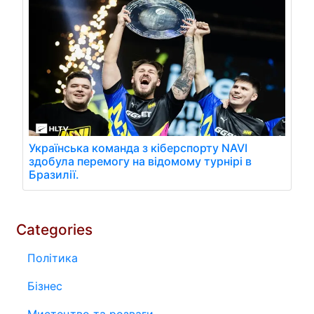
Українська команда з кіберспорту NAVI
здобула перемогу на відомому турнірі в
Бразилії.
Categories
Політика
Бізнес
Мистецтво та розваги