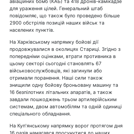
авіаційних бомб (КАБ) та 418 дронів-камікадзе
для ураження цілей. Генеральний штаб
повідомляє, що також було проведено більше
2900 обстрілів позицій наших військ та
населених пунктів.
На Харківському напрямку бойові дії
продовжувалися в околицях Стариці. Згідно з
попередніми оцінками, втрати противника в
цьому секторі сьогодні становлять 67
військовослужбовців, які загинули або
отримали поранення. Наші сили також
знищили одну бойову броньовану машину та
16 безпілотних літальних апаратів, а також
завдали пошкоджень трьом артилерійським
системам, двом автомобілям та одній одиниці
спеціального обладнання.
На Куп'янському напрямку ворог протягом дня
16 разів намагався просунутися до наших