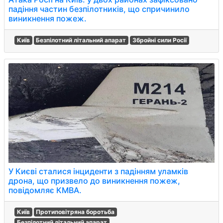
падіння частин безпілотників, що спричинило
виникнення пожеж.
Київ
Безпілотний літальний апарат
Збройні сили Росії
У Києві сталися інциденти з падінням уламків
дрона, що призвело до виникнення пожеж,
повідомляє КМВА.
Київ
Протиповітряна боротьба
Безпілотний літальний апарат