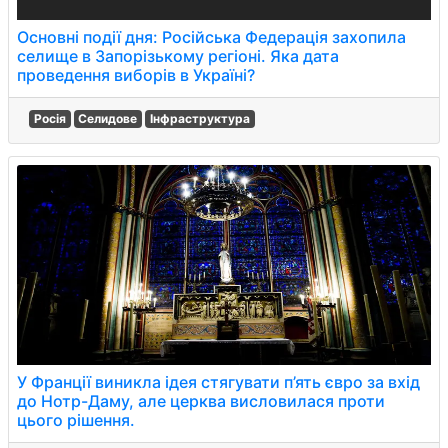
Основні події дня: Російська Федерація захопила
селище в Запорізькому регіоні. Яка дата
проведення виборів в Україні?
Росія
Селидове
Інфраструктура
У Франції виникла ідея стягувати п’ять євро за вхід
до Нотр-Даму, але церква висловилася проти
цього рішення.