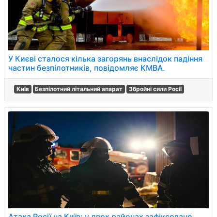
У Києві сталося кілька загорянь внаслідок падіння
частин безпілотників, повідомляє КМВА.
Київ
Безпілотний літальний апарат
Збройні сили Росії
Атака Росії на Київ: у двох районах зафіксовано