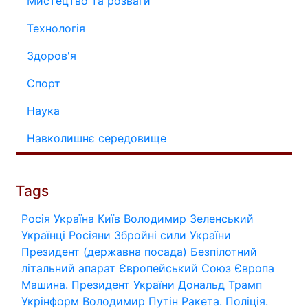
Мистецтво та розваги
Технологія
Здоров'я
Спорт
Наука
Навколишнє середовище
Tags
Росія
Україна
Київ
Володимир Зеленський
Українці
Росіяни
Збройні сили України
Президент (державна посада)
Безпілотний
літальний апарат
Європейський Союз
Європа
Машина.
Президент України
Дональд Трамп
Укрінформ
Володимир Путін
Ракета.
Поліція.