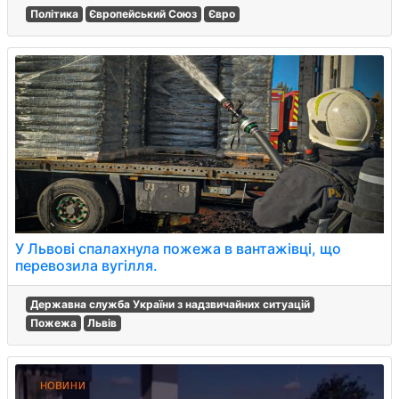
Політика
Європейський Союз
Євро
У Львові спалахнула пожежа в вантажівці, що
перевозила вугілля.
Державна служба України з надзвичайних ситуацій
Пожежа
Львів