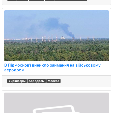
В Підмосков'ї виникло займання на військовому
аеродромі.
Укрінформ
Аеродром
Москва