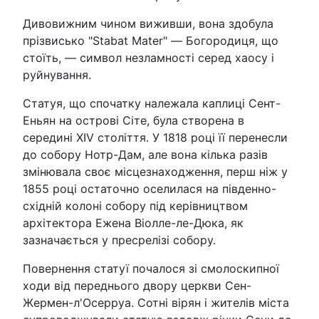
Дивовижним чином виживши, вона здобула
прізвисько "Stabat Mater" — Богородиця, що
стоїть, — символ незламності серед хаосу і
руйнування.
Статуя, що спочатку належала каплиці Сент-
Еньян на острові Сіте, була створена в
середині XIV століття. У 1818 році її перенесли
до собору Нотр-Дам, але вона кілька разів
змінювала своє місцезнаходження, перш ніж у
1855 році остаточно оселилася на південно-
східній колоні собору під керівництвом
архітектора Ежена Віолле-ле-Дюка, як
зазначається у пресрелізі собору.
Повернення статуї почалося зі смолоскипної
ходи від переднього двору церкви Сен-
Жермен-л'Осерруа. Сотні вірян і жителів міста