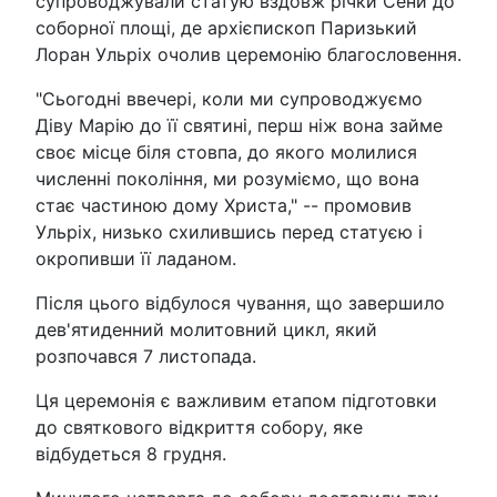
супроводжували статую вздовж річки Сени до
соборної площі, де архієпископ Паризький
Лоран Ульріх очолив церемонію благословення.
"Сьогодні ввечері, коли ми супроводжуємо
Діву Марію до її святині, перш ніж вона займе
своє місце біля стовпа, до якого молилися
численні покоління, ми розуміємо, що вона
стає частиною дому Христа," -- промовив
Ульріх, низько схилившись перед статуєю і
окропивши її ладаном.
Після цього відбулося чування, що завершило
дев'ятиденний молитовний цикл, який
розпочався 7 листопада.
Ця церемонія є важливим етапом підготовки
до святкового відкриття собору, яке
відбудеться 8 грудня.