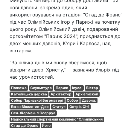
Минулого четверга до собору доставили три
нові дзвони, зокрема один, який
використовувався на стадіоні "Стад де Франс"
під час Олімпійських ігор у Парижі на початку
цього року. Олімпійський дзвін, подарований
оргкомітетом "Париж 2024", приєднається до
двох менших дзвонів, К'яри і Карлоса, над
вівтарем.
"За кілька днів ми знову зберемося, щоб
відкрити двері Христу," -- зазначив Ульріх під
час урочистостей.
Пожежа
Скульптура
Париж
Ісусе.
Вівтар
Католицька церква
Архітектор
Архієпископ
Собор Паризької Богоматері
Собор
Дзвони.
Ежен Віолле-ле-Дюк
Статуя
Острів Сіті
Сен-Жермен-л'Осерруа
Національний спортивний комплекс "Олімпійський
Стад де Франс
Його