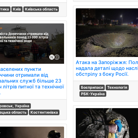
ітика
Київ
Київська область
Атака на Запоріжжя: Пол
надала деталі щодо насл
населених пункти
обстрілу з боку Росії.
ччини отримали від
вальних служб більше 23
 літрів питної та технічної
Боєприпаси
Технологія
.
РБК-Україна
ровськ, Україна
ецька область
Костянтинівка