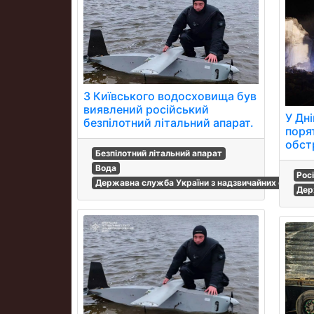
З Київського водосховища був
виявлений російський
У Дні
безпілотний літальний апарат.
поря
обст
Безпілотний літальний апарат
Вода
Рос
Державна служба України з надзвичайних ситуаці
Дер