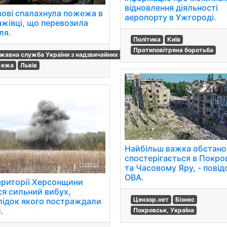
відновлення діяльності
вові спалахнула пожежа в
аеропорту в Ужгороді.
ажівці, що перевозила
ля.
Політика
Київ
Протиповітряна боротьба
жавна служба України з надзвичайних ситуацій
жежа
Львів
Найбільш важка обстано
спостерігається в Покро
та Часовому Яру, - пові
ОВА.
ериторії Херсонщини
ся сильний вибух,
Цензор.нет
Бізнес
лідок якого постраждали
.
Покровськ, Україна