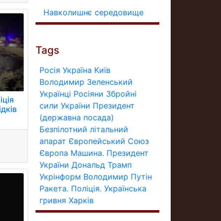
Навколишнє середовище
Tags
Росія
Україна
Київ
Володимир Зеленський
Українці
Росіяни
Збройні
іція
сили України
Президент
ідків
(державна посада)
Безпілотний літальний
апарат
Європейський Союз
Європа
Машина.
Президент
України
Дональд Трамп
Укрінформ
Володимир Путін
Ракета.
Поліція.
Українська
гривня
Харків