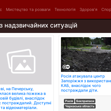
с
Мистецтво та розваги
Технологія
Здоров'я
Спо
з надзвичайних ситуацій
Росія атакувала центр
Запоріжжя з використан
КАБ, внаслідок чого
ві, на Печерську,
постраждали діти.
илася велика пожежа в
вій будівлі, внаслідок
Росія
Боєприпаси
 є постраждалий. Доступні
Черкаська область
 та відеоматеріали.