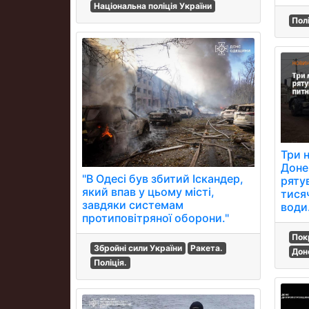
Національна поліція України
Пол
Три 
Доне
"В Одесі був збитий Іскандер,
ряту
який впав у цьому місті,
тисяч
завдяки системам
води
протиповітряної оборони."
Пок
Збройні сили України
Ракета.
Дон
Поліція.