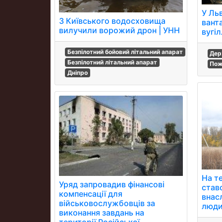
У Ль
З Київського водосховища
вант
вилучили ворожий дрон | УНН
вугіл
Безпілотний бойовий літальний апарат
Дер
Безпілотний літальний апарат
По
Дніпро
На т
Уряд запровадив фінансові
став
компенсації для
внас
військовослужбовців за
люди
виконання завдань на