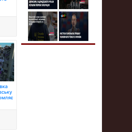
вка
вську
домляє