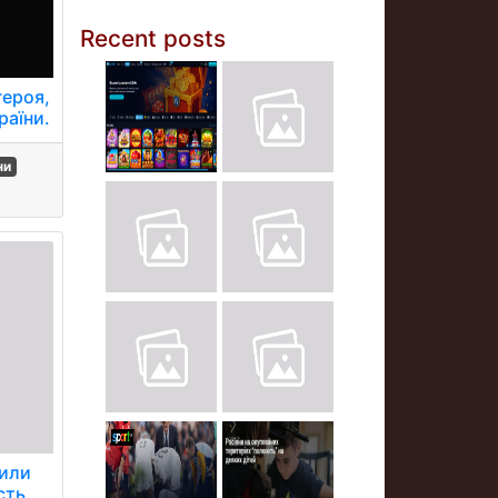
Recent posts
героя,
раїни.
ни
рили
сть