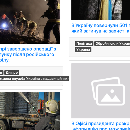
В Україну повернули 501 
який загинув на захисті к
Політика
Збройні сили Украї
прі завершено операції з
Україна
тунку після російського
рілу.
ія
Дніпро
й
жавна служба України з надзвичайних ситуацій
В Офісі президента розк
інформацію про можливі