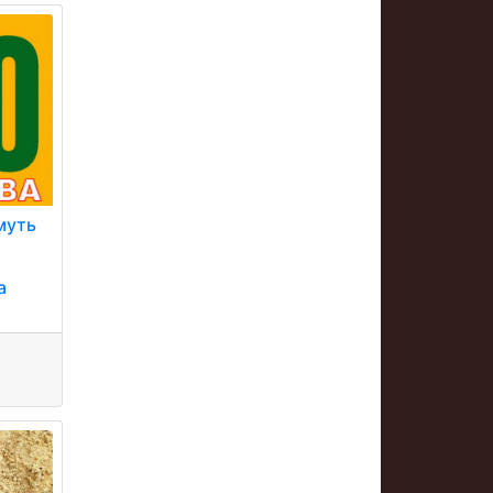
муть
а