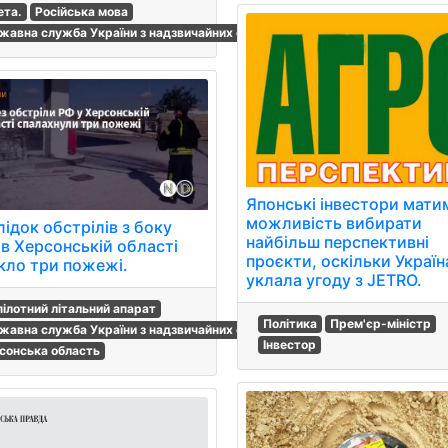
ета.
Російська мова
жавна служба України з надзвичайних ситуацій
Японські інвестори мати
можливість вибирати
ідок обстрілів з боку
найбільш перспективні
 в Херсонській області
проєкти, оскільки Україн
кло три пожежі.
уклала угоду з JETRO.
пілотний літальний апарат
Політика
Прем'єр-міністр
жавна служба України з надзвичайних ситуацій
Інвестор
сонська область