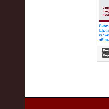
Внасл
Шост
кіль
збіл
Пол
Пер