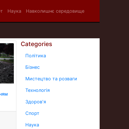
рт
Наука
Навколишнє середовище
Categories
Політика
Бізнес
Мистецтво та розваги
Технологія
ням
Здоров'я
Спорт
Наука