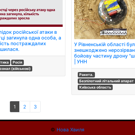
ідок російської атаки в
ці загинула одна особа, а
кість постраждалих
У Рівненській області бу
ьшилася.
знешкоджено нерозірван
бойову частину дрону "ш
| УНН
ітика
Росія
сонал (військові)
Ракета.
Безпілотний літальний апарат
Київська область
1
2
3
©
Нова Хвиля