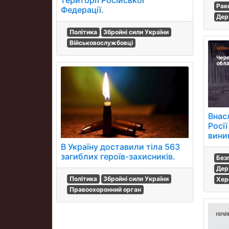
території Російської
Рак
Федерації.
Дер
Політика
Збройні сили України
Військовослужбовці
Внасл
Росії
вини
В Україну доставили тіла 563
загиблих героїв-захисників.
Без
Дер
Політика
Збройні сили України
Хер
Правоохоронний орган