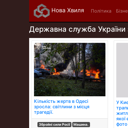
Нова Хвиля
Політика
Бізне
Державна служба України 
Кількість жертв в Одесі
У Киє
зросла: світлини з місця
трап
трагедії.
житло
якої
фото
Збройні сили Росії
Машина.