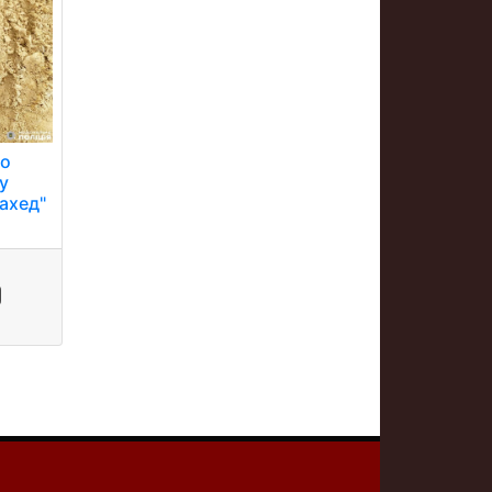
ло
у
ахед"