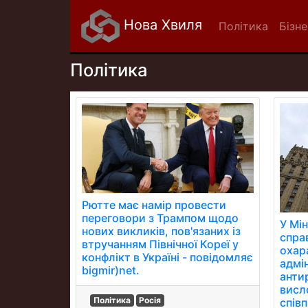
Нова Хвиля
Політика
Бізне
Політика
Рютте має намір провести
переговори з Трампом щодо
У Мі
нових викликів, пов'язаних із
спра
втручанням Північної Кореї у
охар
конфлікт в Україні - повідомляє
адмі
bigmir)net.
анти
висл
Політика
Росія
спів