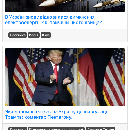
В Україні знову відновилися вимкнення
електроенергії: які причини цього явища?
Політика
Росія
Київ
Яка допомога чекає на Україну до інавгурації
Трампа: коментар Пентагону.
Політика
Президент (державна посада)
Дональд Трамп