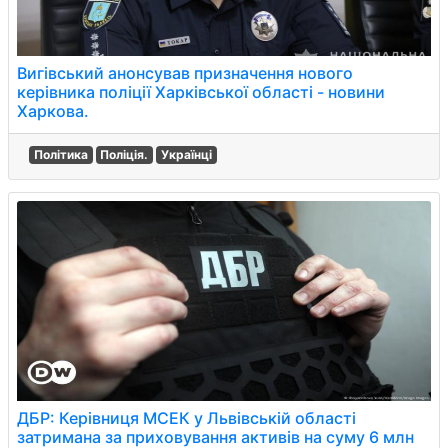
Вигівський анонсував призначення нового
керівника поліції Харківської області - новини
Харкова.
Політика
Поліція.
Українці
ДБР: Керівниця МСЕК у Львівській області
затримана за приховування активів на суму 6 млн