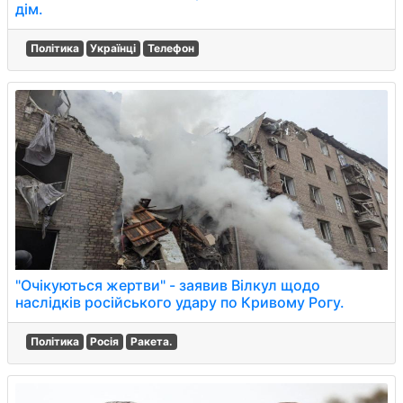
дім.
Політика
Українці
Телефон
"Очікуються жертви" - заявив Вілкул щодо
наслідків російського удару по Кривому Рогу.
Політика
Росія
Ракета.