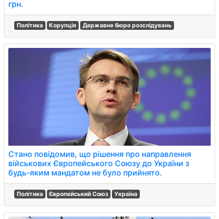
грн.
Політика
Корупція
Державне бюро розслідувань
Стано повідомив, що рішення про направлення
військових Європейського Союзу до України з
будь-яким мандатом не було прийнято.
Політика
Європейський Союз
Україна