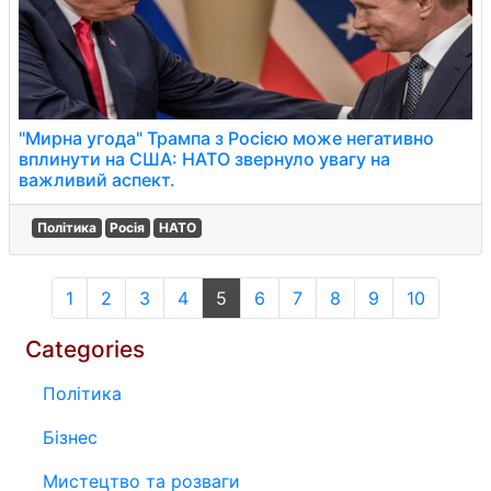
"Мирна угода" Трампа з Росією може негативно
вплинути на США: НАТО звернуло увагу на
важливий аспект.
Політика
Росія
НАТО
1
2
3
4
5
6
7
8
9
10
Categories
Політика
Бізнес
Мистецтво та розваги