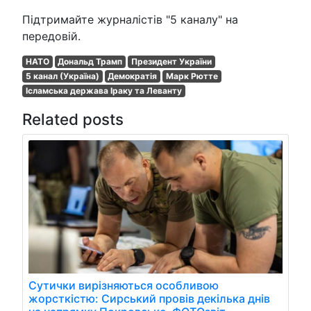
Підтримайте журналістів "5 каналу" на
передовій.
НАТО
Дональд Трамп
Президент України
5 канал (Україна)
Демократія
Марк Рютте
Ісламська держава Іраку та Леванту
Related posts
Сутички вирізняються особливою
жорсткістю: Сирський провів декілька днів