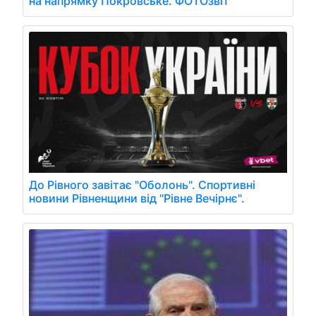
на напрямку Покровське. ФОТОзвіт
До Рівного завітає "Оболонь". Спортивні
новини Рівненщини від "Рівне Вечірнє".