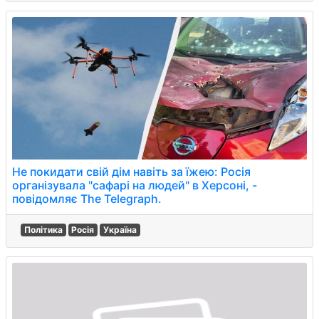
Не покидати свій дім навіть за їжею: Росія
організувала "сафарі на людей" в Херсоні, -
повідомляє The Telegraph.
Політика
Росія
Україна