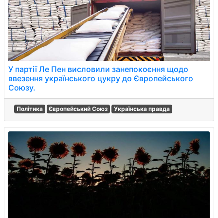
У партії Ле Пен висловили занепокоєння щодо
ввезення українського цукру до Європейського
Союзу.
Політика
Європейський Союз
Українська правда