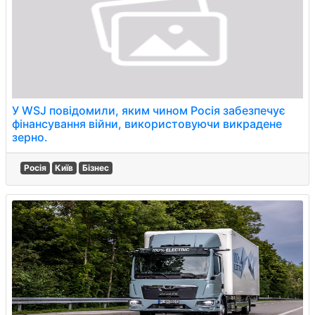
У WSJ повідомили, яким чином Росія забезпечує
фінансування війни, використовуючи викрадене
зерно.
Росія
Київ
Бізнес