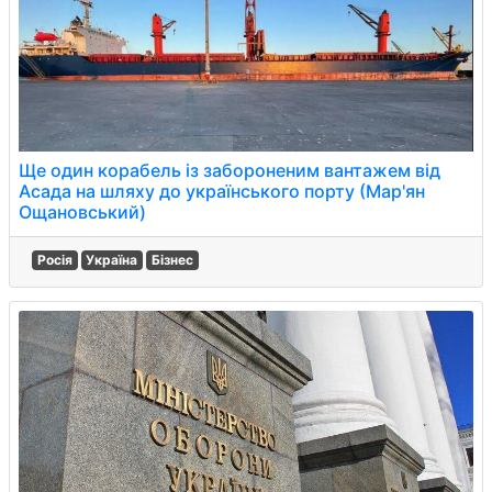
Ще один корабель із забороненим вантажем від
Асада на шляху до українського порту (Мар'ян
Ощановський)
Росія
Україна
Бізнес