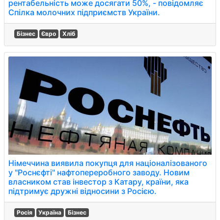
рентабельність може досягати 50%, - повідомляє
Спілка молочних підприємств України.
Бізнес
Євро
Хліб
Німеччина виявила покупця для націоналізованого
у "Роснєфті" нафтопереробного заводу. Новим
власником став інвестор з Катару, країни, яка
підтримує дружні відносини з Росією.
Росія
Україна
Бізнес