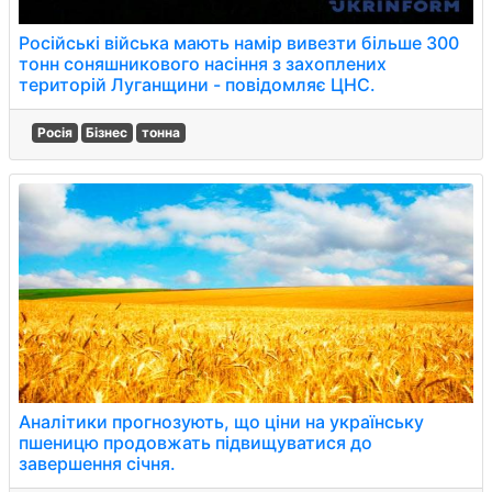
Російські війська мають намір вивезти більше 300
тонн соняшникового насіння з захоплених
територій Луганщини - повідомляє ЦНС.
Росія
Бізнес
тонна
Аналітики прогнозують, що ціни на українську
пшеницю продовжать підвищуватися до
завершення січня.