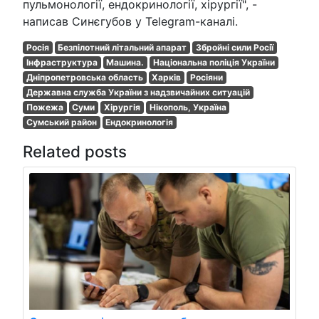
пульмонології, ендокринології, хірургії", -
написав Синєгубов у Telegram-каналі.
Росія
Безпілотний літальний апарат
Збройні сили Росії
Інфраструктура
Машина.
Національна поліція України
Дніпропетровська область
Харків
Росіяни
Державна служба України з надзвичайних ситуацій
Пожежа
Суми
Хірургія
Нікополь, Україна
Сумський район
Ендокринологія
Related posts