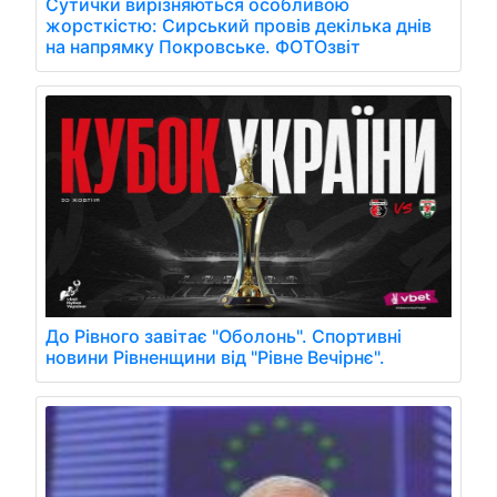
Сутички вирізняються особливою
жорсткістю: Сирський провів декілька днів
на напрямку Покровське. ФОТОзвіт
До Рівного завітає "Оболонь". Спортивні
новини Рівненщини від "Рівне Вечірнє".