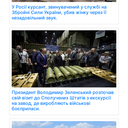
У Росії курсант, звинувачений у службі на
Збройні Сили України, убив жінку через її
незадовільний звук.
Президент Володимир Зеленський розпочав
свій візит до Сполучених Штатів з екскурсії
на завод, де виробляють військові
боєприпаси.