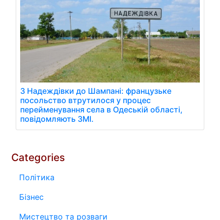
З Надеждівки до Шампані: французьке
посольство втрутилося у процес
перейменування села в Одеській області,
повідомляють ЗМІ.
Categories
Політика
Бізнес
Мистецтво та розваги