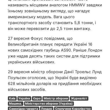
називають місцевим аналогом HMMWV завдяки
їхньому зовнішньому вигляду, що нагадує
американську модель. Вага цього
транспортного засобу становить 5,8 тонни, і
він може перевозити до 2,5 тонн вантажу.
27 вересня Фокус повідомив, що
Великобританія планує передати Україні 16
нових самохідних гаубиць AS90. Раніше Лондон
уже надав десять таких систем для підтримки
українських військових.
29 вересня міністр оборони Данії Троельс Лунд
Поульсен оголосив, що Україні буде виділено
628 мільйонів доларів на придбання необхідних
військових засобів.
Київ
Україна
Євро
Міністр оборони
Журналіст
Машина.
Міністерство оборони (Україна)
Самохідна гармата
Лондон
Сполучене Королівство