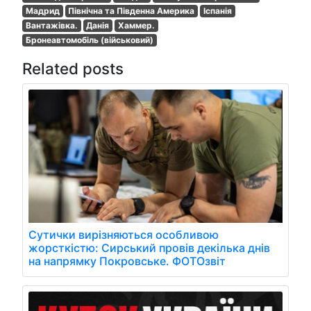
Мадрид
Північна та Південна Америка
Іспанія
Вантажівка.
Данія
Хаммер.
Бронеавтомобіль (військовий)
Related posts
Сутички вирізняються особливою
жорсткістю: Сирський провів декілька днів
на напрямку Покровське. ФОТОзвіт