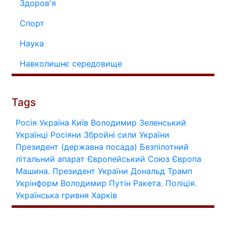
Здоров'я
Спорт
Наука
Навколишнє середовище
Tags
Росія
Україна
Київ
Володимир Зеленський
Українці
Росіяни
Збройні сили України
Президент (державна посада)
Безпілотний
літальний апарат
Європейський Союз
Європа
Машина.
Президент України
Дональд Трамп
Укрінформ
Володимир Путін
Ракета.
Поліція.
Українська гривня
Харків