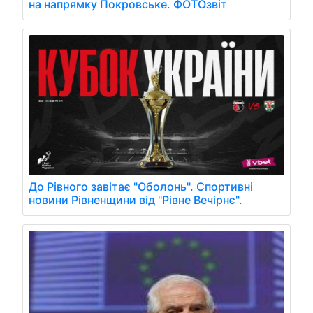
на напрямку Покровське. ФОТОзвіт
До Рівного завітає "Оболонь". Спортивні
новини Рівненщини від "Рівне Вечірнє".