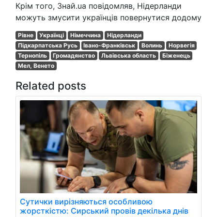
Крім того, Знай.ua повідомляв, Нідерланди
можуть змусити українців повернутися додому
Рівне
Українці
Німеччина
Нідерланди
Підкарпатська Русь
Івано-Франківськ
Волинь
Норвегія
Тернопіль
Громадянство
Львівська область
Біженець
Мел, Венето
Related posts
Сутички вирізняються особливою
жорсткістю: Сирський провів декілька днів