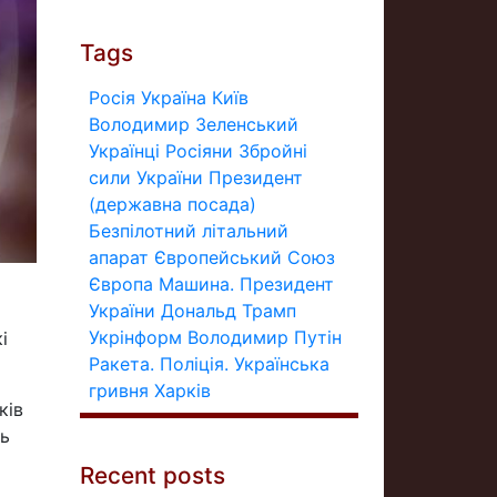
Tags
Росія
Україна
Київ
Володимир Зеленський
Українці
Росіяни
Збройні
сили України
Президент
(державна посада)
Безпілотний літальний
апарат
Європейський Союз
Європа
Машина.
Президент
України
Дональд Трамп
Укрінформ
Володимир Путін
і
Ракета.
Поліція.
Українська
гривня
Харків
ків
ть
Recent posts