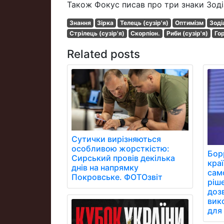
Також Фокус писав про три знаки Зодіа
Знання
Зірка
Телець (сузір'я)
Оптимізм
Зоді
Стрілець (сузір'я)
Скорпіон.
Риби (сузір'я)
Го
Related posts
Сутички вирізняються
особливою жорсткістю:
Бор
Сирський провів декілька
кра
днів на напрямку
сам
Покровське. ФОТОзвіт
ріш
дозв
вик
для 