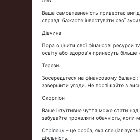
Лев
Ваша самовпевненість привертає вигід
справді бажаєте інвестувати свої зусил
Дівчина
Пора оцінити свої фінансові ресурси т
освіту або здоров'я принесуть більше к
Терези.
Зосередьтеся на фінансовому балансі:
завершити угоди. Не поспішайте з вис
Скорпіон
Ваше інтуїтивне чуття може стати над
забувайте проявляти обачність, коли м
Стрілець – це особа, яка спеціалізуєть
діяльність.