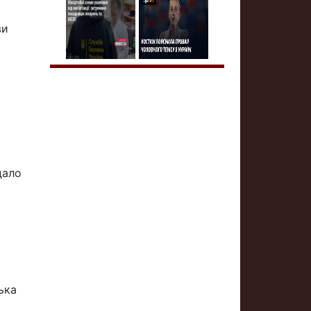
ви
дало
ька