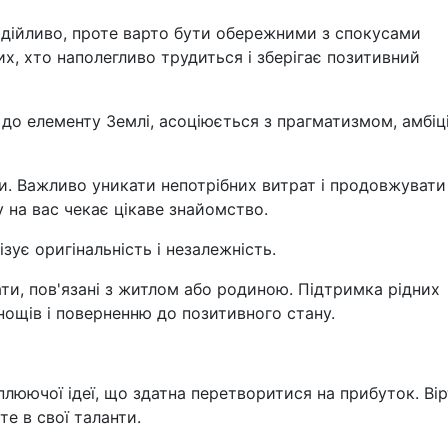
адійливо, проте варто бути обережними з спокусами
их, хто наполегливо трудиться і зберігає позитивний
ь до елементу Землі, асоціюється з прагматизмом, амбіц
ти. Важливо уникати непотрібних витрат і продовжувати
 на вас чекає цікаве знайомство.
ізує оригінальність і незалежність.
ати, пов'язані з житлом або родиною. Підтримка рідних
щів і поверненню до позитивного стану.
юючої ідеї, що здатна перетворитися на прибуток. Вір
те в свої таланти.