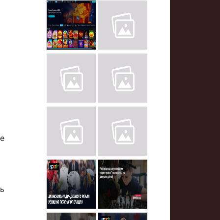
те
ть