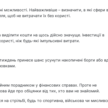
ні можливості. Найважливіше – визначити, в які сфери 
ля, щоб не витрачати їх без користі.
а виділити кошти на щось дійсно значуще. Інвестиції в
ористі, ніж будь-які імпульсивні витрати.
 тиждень принесе шанс усунути накопичені борги або в
новками.
ійним порадником у фінансових справах. Проте не
ова йде про обіцянки від тих, хто вам не знайомий.
ся на стрільбі, будь то спортивна, військова чи мисливс