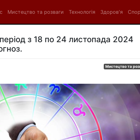
с
Мистецтво та розваги
Технологія
Здоров'я
Спо
період з 18 по 24 листопада 2024
огноз.
Мистецтво та роз