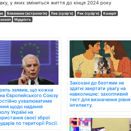
ку, у яких зміниться життя до кінця 2024 року
ак
Близнюки (астрологія)
Лев (сузір'я)
Рак (сузір'я)
Козеріг
роскоп
Мудрість
Закохані до безтями не
здатні звертати увагу на
рель заявив, що кожна
навколишнє: захопливий
їна Європейського Союзу
тест для визначення рівня
остійно ухвалюватиме
інтелекту.
ення щодо надання
олу Україні на
ористання своєї зброї
ударів по території Росії.