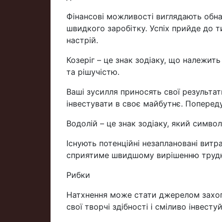
Фінансові можливості виглядають обн
швидкого заробітку. Успіх прийде до т
настрій.
Козеріг – це знак зодіаку, що належит
та рішучістю.
Ваші зусилля приносять свої результа
інвестувати в своє майбутнє. Попереду
Водолій – це знак зодіаку, який символ
Існують потенційні незаплановані витр
сприятиме швидшому вирішенню трудно
Рибки
Натхнення може стати джерелом захопл
свої творчі здібності і сміливо інвестуй