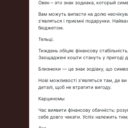
Овен – это знак зодиака, который сим
Вам можуть випасти на долю неочікуван
з'являться і приємні подарунки. Найв
бюджетом.
Тельці.
Тиждень обіцяє фінансову стабільність
Заощаджені кошти стануть у пригоді д
Близнюки — це знак зодіаку, що символі
Нові можливості з'являться там, де ви
деталі, щоб не втратити вигоду.
Карциномы
Час виявити фінансову обачність: розу
себе довго чекати. Успіх належить тим