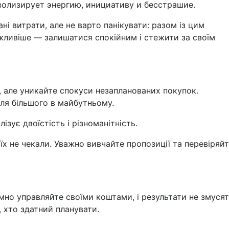
волизирует энергию, инициативу и бесстрашие.
і витрати, але не варто панікувати: разом із цим
ажливіше — залишатися спокійним і стежити за своїм
, але уникайте спокуси незапланованих покупок.
ля більшого в майбутньому.
зує двоїстість і різноманітність.
 їх не чекали. Уважно вивчайте пропозиції та перевіряй
мно управляйте своїми коштами, і результати не змуся
, хто здатний планувати.