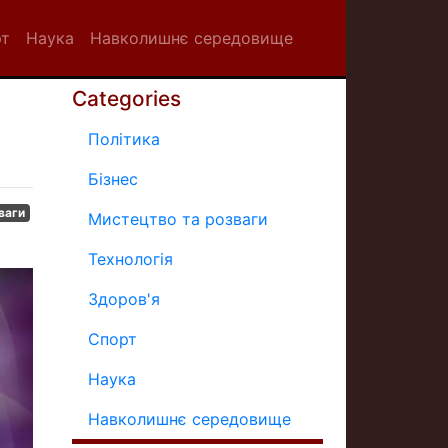
рт
Наука
Навколишнє середовище
Categories
Політика
Бізнес
ваги
Мистецтво та розваги
Технологія
Здоров'я
Спорт
Наука
Навколишнє середовище