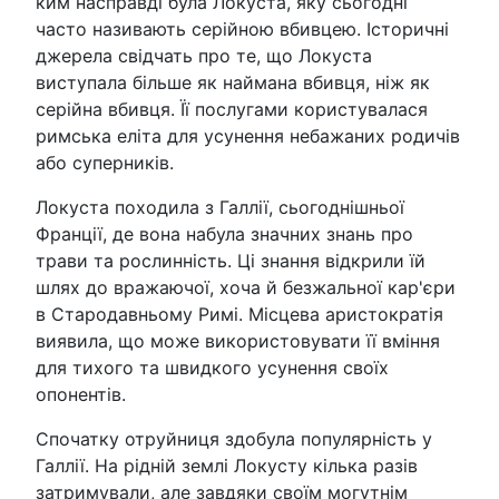
ким насправді була Локуста, яку сьогодні
часто називають серійною вбивцею. Історичні
джерела свідчать про те, що Локуста
виступала більше як наймана вбивця, ніж як
серійна вбивця. Її послугами користувалася
римська еліта для усунення небажаних родичів
або суперників.
Локуста походила з Галлії, сьогоднішньої
Франції, де вона набула значних знань про
трави та рослинність. Ці знання відкрили їй
шлях до вражаючої, хоча й безжальної кар'єри
в Стародавньому Римі. Місцева аристократія
виявила, що може використовувати її вміння
для тихого та швидкого усунення своїх
опонентів.
Спочатку отруйниця здобула популярність у
Галлії. На рідній землі Локусту кілька разів
затримували, але завдяки своїм могутнім