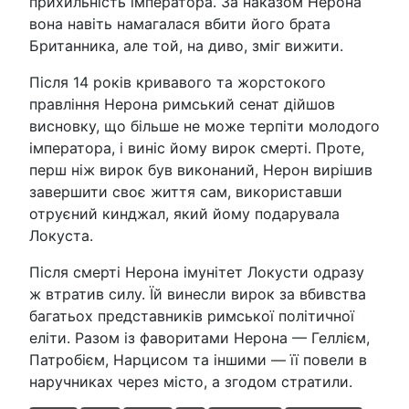
прихильність імператора. За наказом Нерона
вона навіть намагалася вбити його брата
Британника, але той, на диво, зміг вижити.
Після 14 років кривавого та жорстокого
правління Нерона римський сенат дійшов
висновку, що більше не може терпіти молодого
імператора, і виніс йому вирок смерті. Проте,
перш ніж вирок був виконаний, Нерон вирішив
завершити своє життя сам, використавши
отруєний кинджал, який йому подарувала
Локуста.
Після смерті Нерона імунітет Локусти одразу
ж втратив силу. Їй винесли вирок за вбивства
багатьох представників римської політичної
еліти. Разом із фаворитами Нерона — Геллієм,
Патробієм, Нарцисом та іншими — її повели в
наручниках через місто, а згодом стратили.