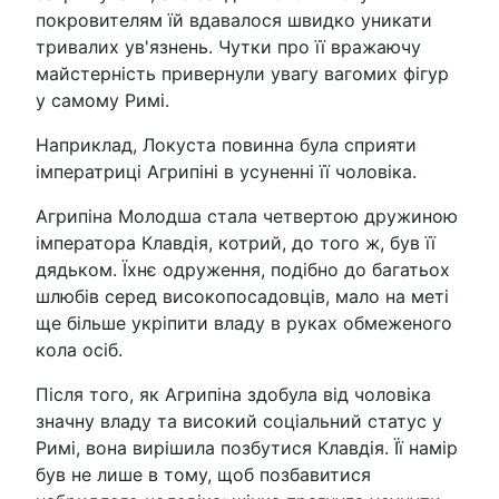
покровителям їй вдавалося швидко уникати
тривалих ув'язнень. Чутки про її вражаючу
майстерність привернули увагу вагомих фігур
у самому Римі.
Наприклад, Локуста повинна була сприяти
імператриці Агрипіні в усуненні її чоловіка.
Агрипіна Молодша стала четвертою дружиною
імператора Клавдія, котрий, до того ж, був її
дядьком. Їхнє одруження, подібно до багатьох
шлюбів серед високопосадовців, мало на меті
ще більше укріпити владу в руках обмеженого
кола осіб.
Після того, як Агрипіна здобула від чоловіка
значну владу та високий соціальний статус у
Римі, вона вирішила позбутися Клавдія. Її намір
був не лише в тому, щоб позбавитися