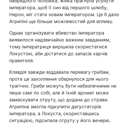
набридлого чоловіка; жінка прагнула усунути
імператора, щоб її син від першого шлюбу,
Нерон, міг стати новим імператором. Це б дало
Агрипіні ще більше можливостей для впливу.
Однак організувати вбивство імператора
виявилося надзвичайно важким завданням,
тому імператриця вирішила скористатися
Локустою, аби дістатися до запасів харчів
правителя.
Клавдія завжди віддавала перевагу грибам,
проте це захоплення обернулося для нього
трагічно. Гриби можуть бути небезпечними не
лише самі по собі, але й їхній аромат може
замаскувати отруту, що додана до страви.
Агрипіна змогла підкупити дегустаторів
імператора, а Локуста, скориставшись
ситуацією, підсипала отруту у його вечерю.