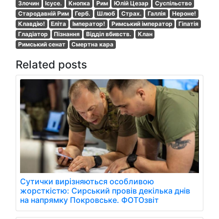
Злочин
Ісусе.
Кнопка
Рим
Юлій Цезар
Суспільство
Стародавній Рим
Герб.
Шлюб
Страх.
Галлія
Нероне!
Клавдію!
Еліта
Імператор!
Римський імператор
Гіпатія
Гладіатор
Пізнання
Відділ вбивств.
Клан
Римський сенат
Смертна кара
Related posts
Сутички вирізняються особливою
жорсткістю: Сирський провів декілька днів
на напрямку Покровське. ФОТОзвіт