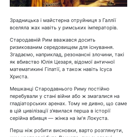
Зрадницька і майстерна отруйниця з Галлії
вселяла жах навіть у римських імператорів.
Стародавній Рим вважався досить
ризикованим середовищем для існування.
Згадаємо, наприклад, резонансні злочини, такі
як вбивство Юлія Цезаря, відомої античної
математикині Гіпатії, а також навіть Ісуса
Христа.
Мешканці Стародавнього Риму постійно
перебували у стані війни або ж змагалися на
гладіаторських аренах. Тому не дивно, що саме
в цій цивілізації з’явилася перша в історії
серійна вбивця — жінка на ім'я Локуста.
Перш ніж робити висновки, варто розглянути,