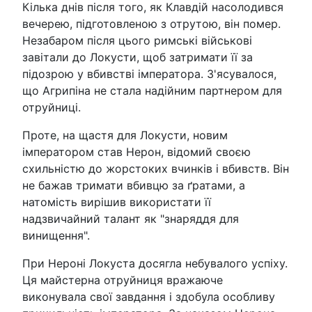
Кілька днів після того, як Клавдій насолодився
вечерею, підготовленою з отрутою, він помер.
Незабаром після цього римські військові
завітали до Локусти, щоб затримати її за
підозрою у вбивстві імператора. З'ясувалося,
що Агрипіна не стала надійним партнером для
отруйниці.
Проте, на щастя для Локусти, новим
імператором став Нерон, відомий своєю
схильністю до жорстоких вчинків і вбивств. Він
не бажав тримати вбивцю за ґратами, а
натомість вирішив використати її
надзвичайний талант як "знаряддя для
винищення".
При Нероні Локуста досягла небувалого успіху.
Ця майстерна отруйниця вражаюче
виконувала свої завдання і здобула особливу