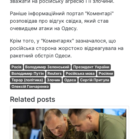
зважати на російську агресію і її злочини.
Раніше інформаційний портал "Коментарі"
розповідав про відгук свідка, який став
очевидцем атаки на Одесу.
Крім того, у "Коментарях" зазначалося, що
російська сторона жорстоко відреагувала на
ракетний обстріл Одеси.
Росія
Володимир Зеленський
Президент України
Володимир Путін
Reuters
Російська мова
Росіяни
Терор (політика)
Злочин
Одеса
Сергій Притула
Олексій Гончаренко
Related posts