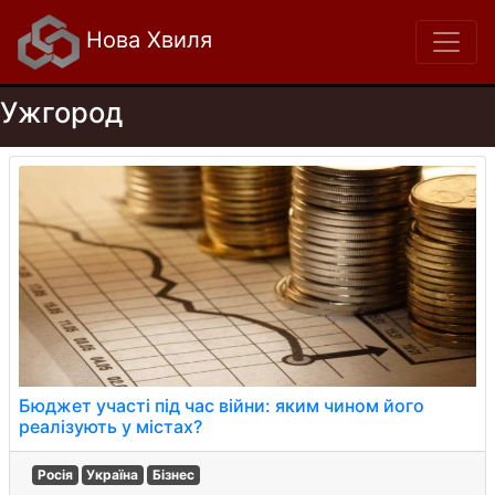
Нова Хвиля
Ужгород
Бюджет участі під час війни: яким чином його
реалізують у містах?
Росія
Україна
Бізнес