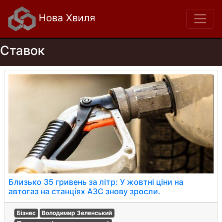
Нова Хвиля
Ставок
Близько 35 гривень за літр: У жовтні ціни на
автогаз на станціях АЗС знову зросли.
Бізнес
Володимир Зеленський