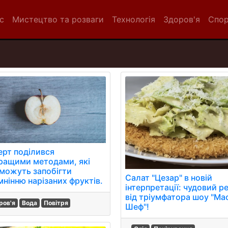
с
Мистецтво та розваги
Технологія
Здоров'я
Спо
ерт поділився
ращими методами, які
можуть запобігти
Салат "Цезар" в новій
мнінню нарізаних фруктів.
інтерпретації: чудовий р
від тріумфатора шоу "Ма
ров'я
Вода
Повітря
Шеф"!