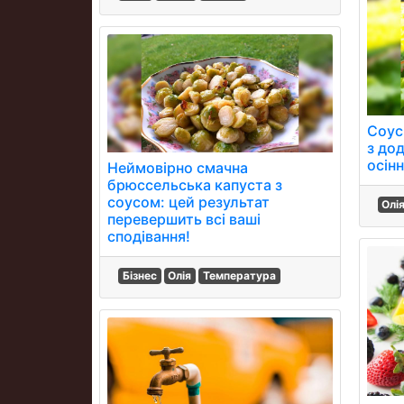
Соус
з до
осінн
Неймовірно смачна
брюссельська капуста з
соусом: цей результат
Олі
перевершить всі ваші
сподівання!
Бізнес
Олія
Температура