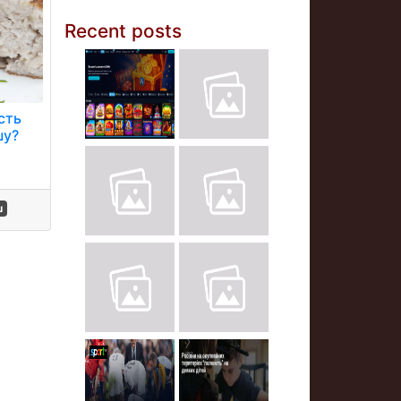
Recent posts
сть
шу?
ш