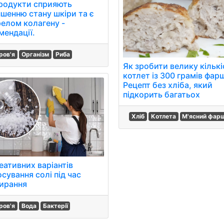
продукти сприяють
пшенню стану шкіри та є
елом колагену -
мендації.
ров'я
Організм
Риба
Як зробити велику кількі
котлет із 300 грамів фар
Рецепт без хліба, який
підкорить багатьох
Хліб
Котлета
М'ясний фар
еативних варіантів
сування солі під час
ирання
ров'я
Вода
Бактерії