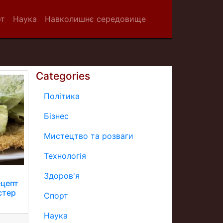
рт
Наука
Навколишнє середовище
Categories
Політика
Бізнес
Мистецтво та розваги
Технологія
Здоров'я
ецепт
стер
Спорт
Наука