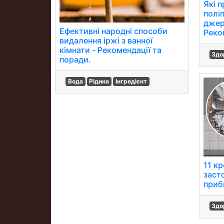
Які 
полі
джер
Ефективні народні способи
Реко
видалення іржі з ванної
кімнати - Рекомендації та
Здо
поради.
Вода
Рідина
Інгредієнт
11 кр
засто
приб
Здо