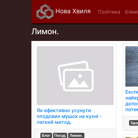
Нова Хвиля
Політика
Бізне
Лимон.
Експ
найк
допо
поте
Як ефективно усунути
плодових мушок на кухні -
легкий метод.
Здо
Блог
Посуд
Лимон.