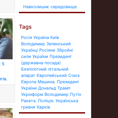
Навколишнє середовище
Tags
Росія
Україна
Київ
Володимир Зеленський
Українці
Росіяни
Збройні
сили України
Президент
(державна посада)
: 5
Безпілотний літальний
апарат
Європейський Союз
тів.
Європа
Машина.
Президент
України
Дональд Трамп
Укрінформ
Володимир Путін
Ракета.
Поліція.
Українська
гривня
Харків