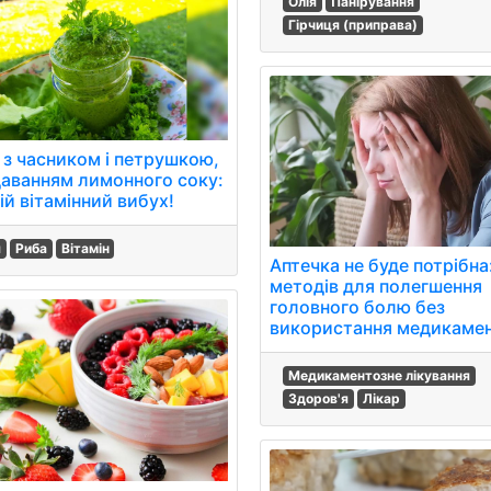
Олія
Панірування
Гірчиця (приправа)
 з часником і петрушкою,
даванням лимонного соку:
ій вітамінний вибух!
я
Риба
Вітамін
Аптечка не буде потрібна
методів для полегшення
головного болю без
використання медикамен
Медикаментозне лікування
Здоров'я
Лікар