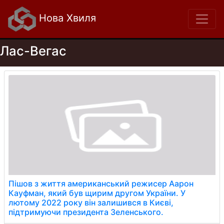
Нова Хвиля
Лас-Вегас
Пішов з життя американський режисер Аарон
Кауфман, який був щирим другом України. У
лютому 2022 року він залишився в Києві,
підтримуючи президента Зеленського.