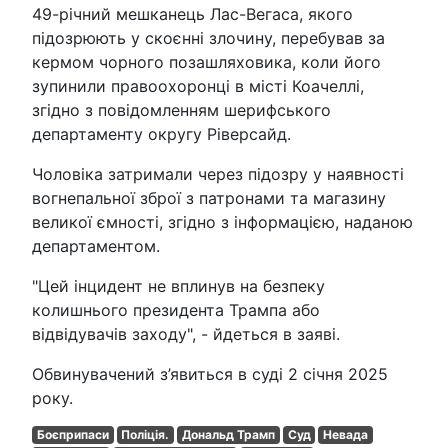
49-річний мешканець Лас-Вегаса, якого
підозрюють у скоєнні злочину, перебував за
кермом чорного позашляховика, коли його
зупинили правоохоронці в місті Коачеллі,
згідно з повідомленням шерифського
департаменту округу Ріверсайд.
Чоловіка затримали через підозру у наявності
вогнепальної зброї з патронами та магазину
великої ємності, згідно з інформацією, наданою
департаментом.
"Цей інцидент не вплинув на безпеку
колишнього президента Трампа або
відвідувачів заходу", - йдеться в заяві.
Обвинувачений з’явиться в суді 2 січня 2025
року.
Боєприпаси
Поліція.
Дональд Трамп
Суд
Невада