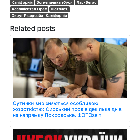
Каліфорнія
Вогнепальна зброя
Лас-Вегас
Ассошіейтед Прес
Пістолет.
Округ Ріверсайд, Каліфорнія
Related posts
Сутички вирізняються особливою
жорсткістю: Сирський провів декілька днів
на напрямку Покровське. ФОТОзвіт