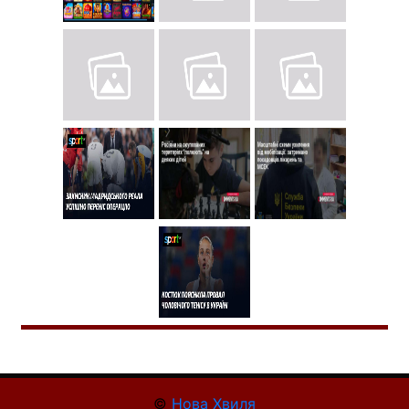
©
Нова Хвиля