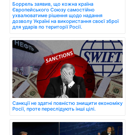
Боррель заявив, що кожна країна
Європейського Союзу самостійно
ухвалюватиме рішення щодо надання
дозволу Україні на використання своєї зброї
для ударів по території Росії.
Санкції не здатні повністю знищити економіку
Росії, проте переслідують інші цілі.