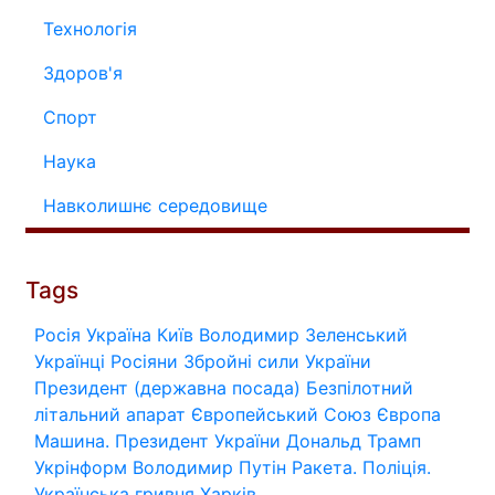
Технологія
Здоров'я
Спорт
Наука
Навколишнє середовище
Tags
Росія
Україна
Київ
Володимир Зеленський
Українці
Росіяни
Збройні сили України
Президент (державна посада)
Безпілотний
літальний апарат
Європейський Союз
Європа
Машина.
Президент України
Дональд Трамп
Укрінформ
Володимир Путін
Ракета.
Поліція.
Українська гривня
Харків