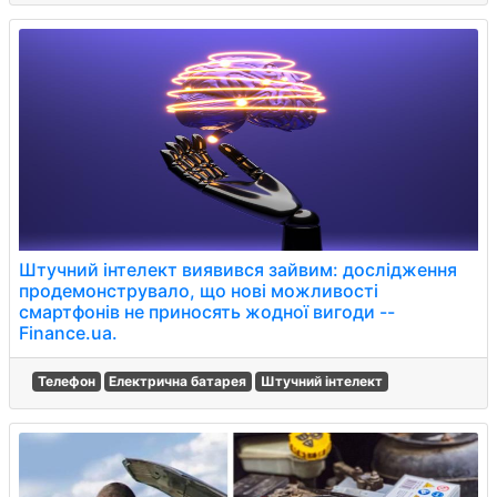
Штучний інтелект виявився зайвим: дослідження
продемонструвало, що нові можливості
смартфонів не приносять жодної вигоди --
Finance.ua.
Телефон
Електрична батарея
Штучний інтелект