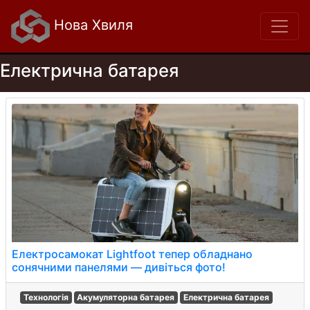
Нова Хвиля
Електрична батарея
Електросамокат Lightfoot тепер обладнано
сонячними панелями — дивіться фото!
Технологія
Акумуляторна батарея
Електрична батарея