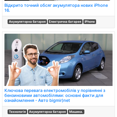
Відкрито точний обсяг акумулятора нових iPhone
16.
Акумуляторна батарея
Електрична батарея
IPhone
Ключова перевага електромобілів у порівнянні з
бензиновими автомобілями: основні факти для
ознайомлення - Авто bigmir)net
Технологія
Акумуляторна батарея
Машина.