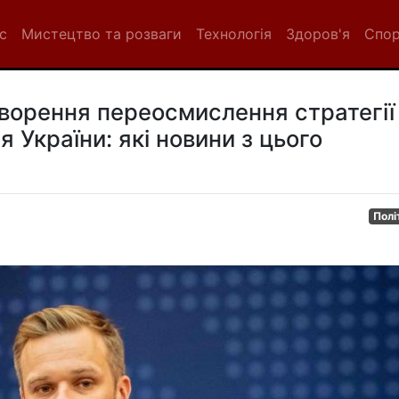
с
Мистецтво та розваги
Технологія
Здоров'я
Спо
оворення переосмислення стратегії
 України: які новини з цього
Полі