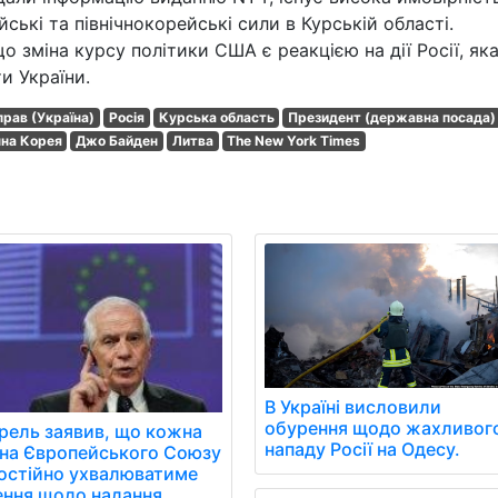
ські та північнокорейські сили в Курській області.
 зміна курсу політики США є реакцією на дії Росії, як
и України.
прав (Україна)
Росія
Курська область
Президент (державна посада)
чна Корея
Джо Байден
Литва
The New York Times
В Україні висловили
обурення щодо жахливог
рель заявив, що кожна
нападу Росії на Одесу.
їна Європейського Союзу
остійно ухвалюватиме
ення щодо надання