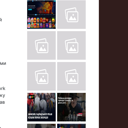
й
їми
ork
ьку
дав
ь