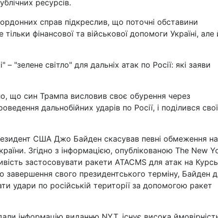
ублічних ресурсів.
кордонних справ підкреслив, що поточні обставини
тільки фінансової та військової допомоги Україні, але 
– "зелене світло" для дальніх атак по Росії: які заяви
о, що син Трампа висловив своє обурення через
оведення дальнобійних ударів по Росії, і поділився сво
президент США Джо Байден скасував певні обмеження на
країни. Згідно з інформацією, опублікованою The New Y
ивість застосовувати ракети ATACMS для атак на Курс
 до завершення свого президентського терміну, Байден 
ати удари по російській території за допомогою ракет
дали інформацію виданню NYT, існує висока ймовірніст