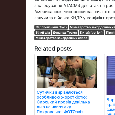
застосування ATACMS для атак на росій
Американські чиновники зазначають, що
залучила війська КНДР у конфлікт прот
Європейський Союз
Міністерство закордонних с
Білий дім
Дональд Трамп
Китай (регіон)
Півні
Міністерство закордонних справ
Related posts
Сутички вирізняються
особливою жорсткістю:
Бор
Сирський провів декілька
кра
днів на напрямку
сам
Покровське. ФОТОзвіт
ріш