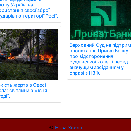
олу Україні на
ористання своєї зброї
ударів по території Росії.
Верховний Суд не підтри
клопотання ПриватБанку
про відсторонення
суддівської колегії перед
значущим засіданням у
справі з НЗФ.
кість жертв в Одесі
ла: світлини з місця
едії.
©
Нова Хвиля