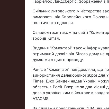
Габріелюс Ландсбергіс. Зображення з п
Очільник литовського міністерства за
вимагають від Європейського Союзу не 
політичного єднання.
Ознайомтеся також на сайті "Коментарі" 
зробив Китай.
Видання "Коментарі" також інформувал
отриманий дозвіл від Білого дому на пр
думками з цього приводу.
Раніше "Коментарі" повідомляли, що 
використання далекобійної зброї для У
Times, Джо Байден надав Україні можл
область в Росії. Вперше за два місяці
дозвіл українським військовим завдав
ATACMS.
За словами представників США, які на