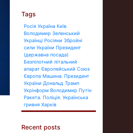
Tags
Росія
Україна
Київ
Володимир Зеленський
Українці
Росіяни
Збройні
сили України
Президент
(державна посада)
Безпілотний літальний
апарат
Європейський Союз
Європа
Машина.
Президент
України
Дональд Трамп
Укрінформ
Володимир Путін
Ракета.
Поліція.
Українська
гривня
Харків
Recent posts