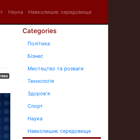
рт
Наука
Навколишнє середовище
Categories
Політика
Бізнес
Мистецтво та розваги
тика
Технологія
Здоров'я
Спорт
Наука
Навколишнє середовище