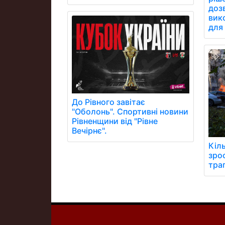
дозв
вик
для 
До Рівного завітає
"Оболонь". Спортивні новини
Рівненщини від "Рівне
Вечірнє".
Кіль
зрос
траг