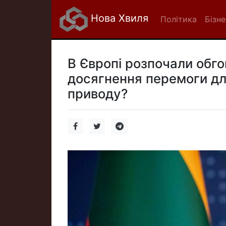
Нова Хвиля
Політика
Бізне
В Європі розпочали обг
досягнення перемоги для
приводу?