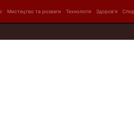
с
Мистецтво та розваги
Технологія
Здоров'я
Спо