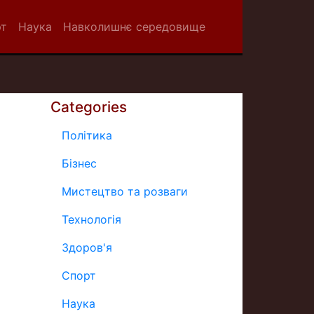
рт
Наука
Навколишнє середовище
Categories
Політика
Бізнес
Мистецтво та розваги
Технологія
Здоров'я
Спорт
Наука