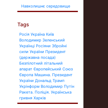
Навколишнє середовище
Tags
Росія
Україна
Київ
Володимир Зеленський
Українці
Росіяни
Збройні
сили України
Президент
(державна посада)
Безпілотний літальний
апарат
Європейський Союз
Європа
Машина.
Президент
України
Дональд Трамп
Укрінформ
Володимир Путін
Ракета.
Поліція.
Українська
гривня
Харків