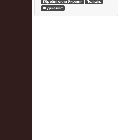
Збройні сили України
Поліція.
Журналіст