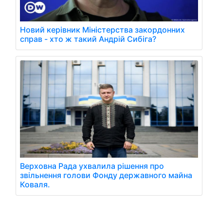
Новий керівник Міністерства закордонних
справ - хто ж такий Андрій Сибіга?
Верховна Рада ухвалила рішення про
звільнення голови Фонду державного майна
Коваля.