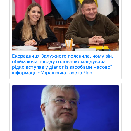
Ексрадниця Залужного пояснила, чому він,
обіймаючи посаду головнокомандувача,
рідко вступав у діалог із засобами масової
інформації - Українська газета Час.