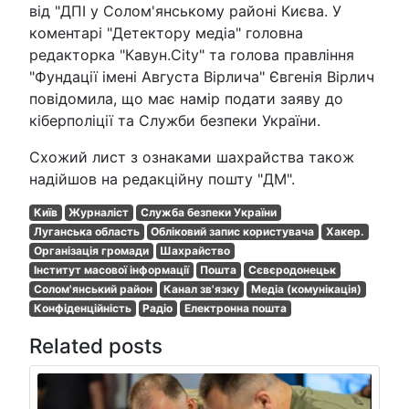
від "ДПІ у Солом'янському районі Києва. У
коментарі "Детектору медіа" головна
редакторка "Кавун.City" та голова правління
"Фундації імені Августа Вірлича" Євгенія Вірлич
повідомила, що має намір подати заяву до
кіберполіції та Служби безпеки України.
Схожий лист з ознаками шахрайства також
надійшов на редакційну пошту "ДМ".
Київ
Журналіст
Служба безпеки України
Луганська область
Обліковий запис користувача
Хакер.
Організація громади
Шахрайство
Інститут масової інформації
Пошта
Сєвєродонецьк
Солом'янський район
Канал зв'язку
Медіа (комунікація)
Конфіденційність
Радіо
Електронна пошта
Related posts