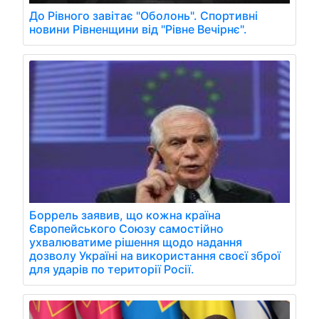
До Рівного завітає "Оболонь". Спортивні
новини Рівненщини від "Рівне Вечірнє".
Боррель заявив, що кожна країна
Європейського Союзу самостійно
ухвалюватиме рішення щодо надання
дозволу Україні на використання своєї зброї
для ударів по території Росії.