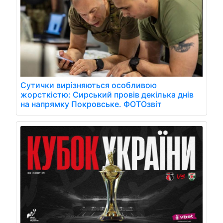
Сутички вирізняються особливою
жорсткістю: Сирський провів декілька днів
на напрямку Покровське. ФОТОзвіт