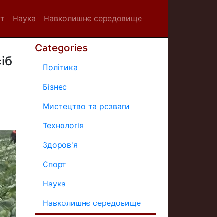
рт
Наука
Навколишнє середовище
Categories
іб
Політика
Бізнес
Мистецтво та розваги
Технологія
Здоров'я
Спорт
Наука
Навколишнє середовище