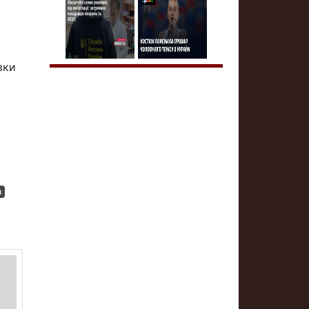
вки
я