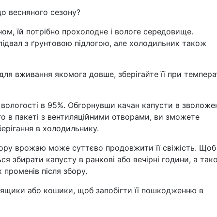
до весняного сезону?
ом, їй потрібно прохолодне і вологе середовище.
ідвал з ґрунтовою підлогою, але холодильник також
для вживання якомога довше, зберігайте її при темпера
 вологості в 95%. Обгорнувши качан капусти в зволоже
о в пакеті з вентиляційними отворами, ви зможете
берігання в холодильнику.
бору врожаю може суттєво продовжити її свіжість. Щоб
я збирати капусту в ранкові або вечірні години, а так
 променів після збору.
 ящики або кошики, щоб запобігти її пошкодженню в