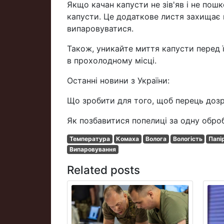
Якщо качан капусти не зів'яв і не по
капусти. Це додаткове листя захищає к
випаровуватися.
Також, уникайте миття капусти перед ї
в прохолодному місці.
Останні новини з України:
Що зробити для того, щоб перець дозр
Як позбавитися попелиці за одну обро
Температура
Комаха
Волога
Вологість
Папі
Випаровування
Related posts