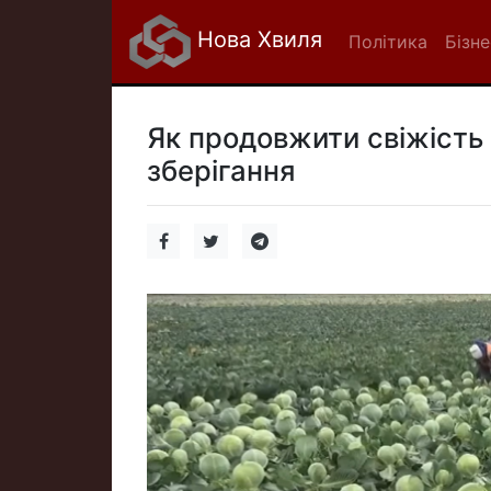
Нова Хвиля
Політика
Бізне
Як продовжити свіжість 
зберігання