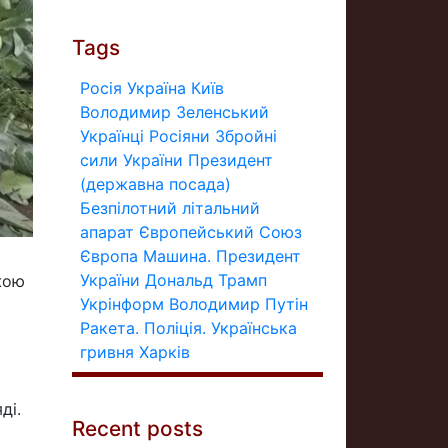
Tags
Росія
Україна
Київ
Володимир Зеленський
Українці
Росіяни
Збройні
сили України
Президент
(державна посада)
Безпілотний літальний
апарат
Європейський Союз
Європа
Машина.
Президент
України
Дональд Трамп
жою
Укрінформ
Володимир Путін
Ракета.
Поліція.
Українська
гривня
Харків
ді.
Recent posts