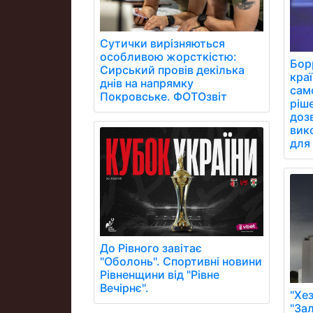
Сутички вирізняються
особливою жорсткістю:
Бор
Сирський провів декілька
кра
днів на напрямку
сам
Покровське. ФОТОзвіт
ріш
дозв
вик
для 
До Рівного завітає
"Оболонь". Спортивні новини
Рівненщини від "Рівне
Вечірнє".
"Хе
"Зал