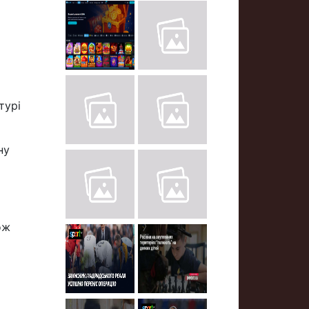
турі
ну
ож