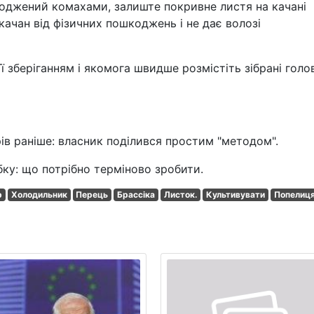
шкоджений комахами, залиште покривне листя на качані
ачан від фізичних пошкоджень і не дає волозі
ї зберіганням і якомога швидше розмістіть зібрані голо
ів раніше: власник поділився простим "методом".
бку: що потрібно терміново зробити.
р
Холодильник
Перець
Брассіка
Листок.
Культивувати
Попелиц