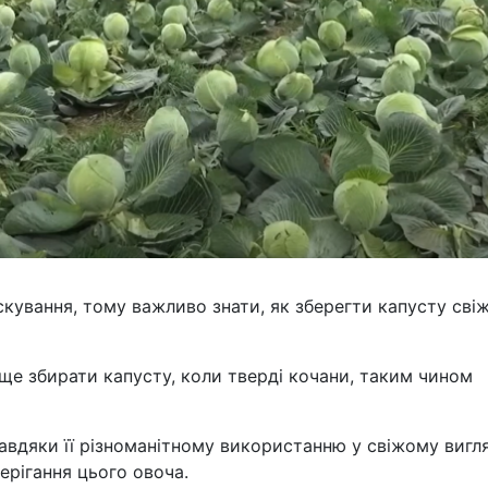
скування, тому важливо знати, як зберегти капусту сві
ще збирати капусту, коли тверді кочани, таким чином
авдяки її різноманітному використанню у свіжому вигля
ерігання цього овоча.