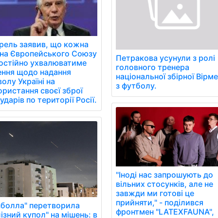
рель заявив, що кожна
їна Європейського Союзу
Петракова усунули з ролі
остійно ухвалюватиме
головного тренера
ення щодо надання
національної збірної Вірме
олу Україні на
з футболу.
ористання своєї зброї
ударів по території Росії.
"Іноді нас запрошують до
вільних стосунків, але не
завжди ми готові це
прийняти," - поділився
зболла" перетворила
фронтмен "LATEXFAUNA",
ізний купол" на мішень: в