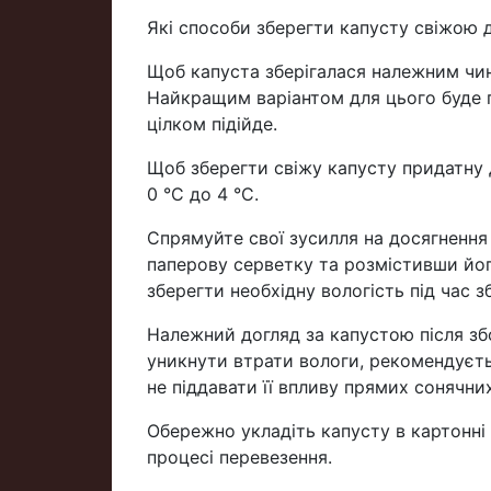
Які способи зберегти капусту свіжою 
Щоб капуста зберігалася належним чин
Найкращим варіантом для цього буде п
цілком підійде.
Щоб зберегти свіжу капусту придатну 
0 °C до 4 °C.
Спрямуйте свої зусилля на досягнення
паперову серветку та розмістивши йог
зберегти необхідну вологість під час з
Належний догляд за капустою після з
уникнути втрати вологи, рекомендуєтьс
не піддавати її впливу прямих сонячних
Обережно укладіть капусту в картонні
процесі перевезення.