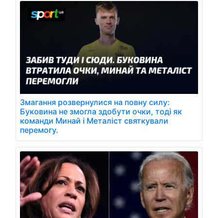
Змагання розвернулися на повну силу:
Буковина не змогла здобути очки, тоді як
команди Минай і Металіст святкували
перемогу.