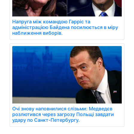
Напруга між командою Гарріс та
адміністрацією Байдена посилюється в міру
наближення виборів.
Очі знову наповнилися слізьми: Медведєв
розлютився через загрозу Польщі завдати
удару по Санкт-Петербургу.