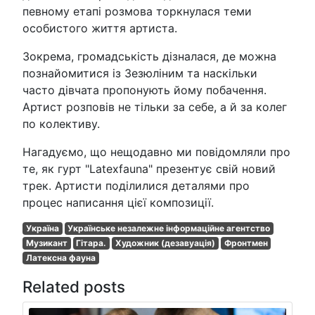
певному етапі розмова торкнулася теми
особистого життя артиста.
Зокрема, громадськість дізналася, де можна
познайомитися із Зезюліним та наскільки
часто дівчата пропонують йому побачення.
Артист розповів не тільки за себе, а й за колег
по колективу.
Нагадуємо, що нещодавно ми повідомляли про
те, як гурт "Latexfauna" презентує свій новий
трек. Артисти поділилися деталями про
процес написання цієї композиції.
Україна
Українське незалежне інформаційне агентство
Музикант
Гітара.
Художник (дезавуація)
Фронтмен
Латексна фауна
Related posts