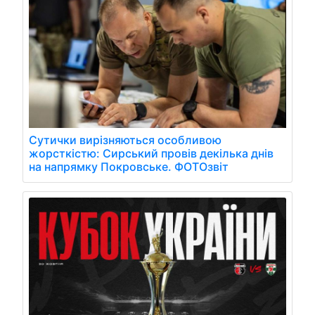
Сутички вирізняються особливою
жорсткістю: Сирський провів декілька днів
на напрямку Покровське. ФОТОзвіт