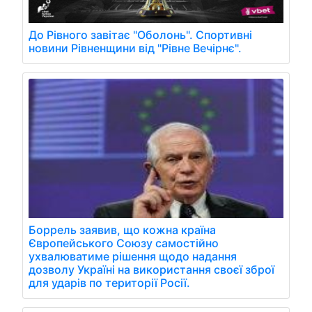
До Рівного завітає "Оболонь". Спортивні
новини Рівненщини від "Рівне Вечірнє".
Боррель заявив, що кожна країна
Європейського Союзу самостійно
ухвалюватиме рішення щодо надання
дозволу Україні на використання своєї зброї
для ударів по території Росії.