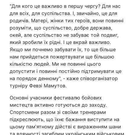
"Для кого це важливо в першу чергу? Для нас
для всіх, для суспільства. І, звичайно, це для
родичів. Матері, жінки тих героїв, вони повинні
розуміти, що суспільство, добре держава,
окей, але суспільство не забуває той подвиг,
який зробили їх рідні. І це вкрай важливо.
Якщо ми почнемо забувати їх, то ще більше
нам прийдеться пожертвувати ще більшою
кількістю людей. Ми не повинні цього
допустити і повинні постійно підтримувати це
на порядок денному", - каже співорганізатор
турніру Февзі Мамутов.
Основні учасники фестивалю бойових
мистецтв активно готуються до заходу.
Спортсмени разом зі своїми тренерами
підкреслюють, що їхнє бажання виступити на
цьому пам'ятному дійстві є вираженням шани
та вдячності загиблим українським військовим.