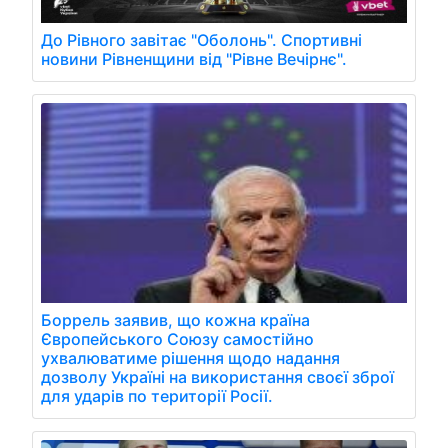
До Рівного завітає "Оболонь". Спортивні
новини Рівненщини від "Рівне Вечірнє".
Боррель заявив, що кожна країна
Європейського Союзу самостійно
ухвалюватиме рішення щодо надання
дозволу Україні на використання своєї зброї
для ударів по території Росії.