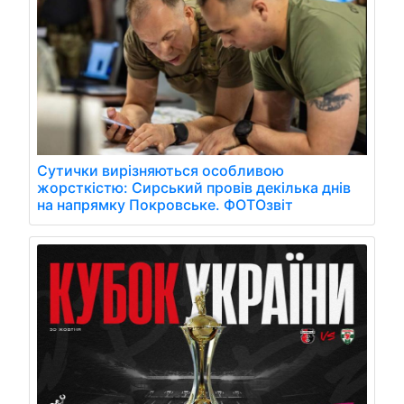
Сутички вирізняються особливою
жорсткістю: Сирський провів декілька днів
на напрямку Покровське. ФОТОзвіт