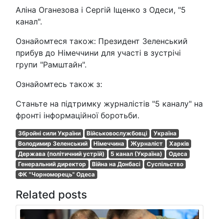
Аліна Оганезова і Сергій Іщенко з Одеси, "5
канал".
Ознайомтеся також: Президент Зеленський
прибув до Німеччини для участі в зустрічі
групи "Рамштайн".
Ознайомтесь також з:
Станьте на підтримку журналістів "5 каналу" на
фронті інформаційної боротьби.
Збройні сили України
Військовослужбовці
Україна
Володимир Зеленський
Німеччина
Журналіст
Харків
Держава (політичний устрій)
5 канал (Україна)
Одеса
Генеральний директор
Війна на Донбасі
Суспільство
ФК "Чорноморець" Одеса
Related posts