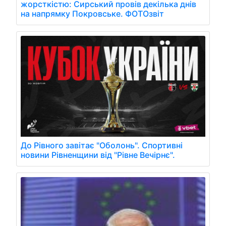
жорсткістю: Сирський провів декілька днів
на напрямку Покровське. ФОТОзвіт
До Рівного завітає "Оболонь". Спортивні
новини Рівненщини від "Рівне Вечірнє".