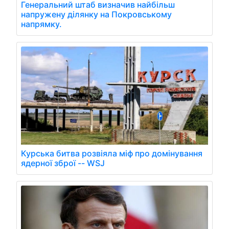
Генеральний штаб визначив найбільш
напружену ділянку на Покровському
напрямку.
Курська битва розвіяла міф про домінування
ядерної зброї -- WSJ