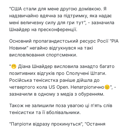
"США стали для мене другою домівкою. Я
надзвичайно вдячна за підтримку, яка надає
мені величезну силу для гри тут", - зазначила
Шнайдер на пресконференції.
Основний пропагандистський ресурс Росії "РІА
Новини" негайно відгукнувся на такі
висловлювання спортсменки.
"🫢 Діана Шнайдер висловила занадто багато
позитивних відгуків про Сполучені Штати.
Російська тенісистка раніше дійшла до
четвертого кола US Open. Непатріотично😑", -
зазначили в одному з медіа з обуренням.
Також не залишили поза увагою ці п'ять слів
тенісистки та її вболівальники.
"Патріоти відразу прокинуться", "Остання