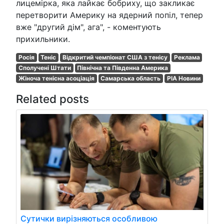
лицемірка, яка лайкає бобриху, що закликає
перетворити Америку на ядерний попіл, тепер
вже "другий дім", ага", - коментують
прихильники.
Росія
Теніс
Відкритий чемпіонат США з тенісу
Реклама
Сполучені Штати
Північна та Південна Америка
Жіноча тенісна асоціація
Самарська область
РІА Новини
Related posts
Сутички вирізняються особливою