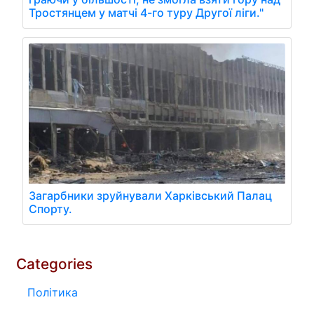
Тростянцем у матчі 4-го туру Другої ліги."
Загарбники зруйнували Харківський Палац
Спорту.
Categories
Політика