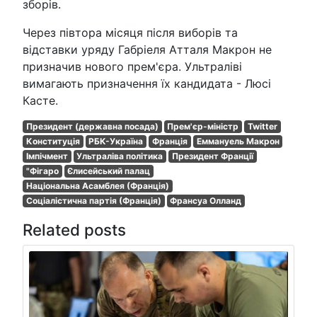
зборів.
Через півтора місяця після виборів та
відставки уряду Габріеля Атталя Макрон не
призначив нового прем'єра. Ультраліві
вимагають призначення їх кандидата - Люсі
Касте.
Президент (державна посада)
Прем'єр-міністр
Twitter
Конституція
РБК-Україна
Франція
Еммануель Макрон
Імпічмент
Ультраліва політика
Президент Франції
"Фігаро
Єлисейський палац
Національна Асамблея (Франція)
Соціалістична партія (Франція)
Франсуа Олланд
Related posts