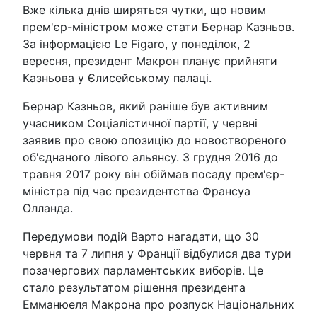
Вже кілька днів ширяться чутки, що новим
прем'єр-міністром може стати Бернар Казньов.
За інформацією Le Figaro, у понеділок, 2
вересня, президент Макрон планує прийняти
Казньова у Єлисейському палаці.
Бернар Казньов, який раніше був активним
учасником Соціалістичної партії, у червні
заявив про свою опозицію до новоствореного
об'єднаного лівого альянсу. З грудня 2016 до
травня 2017 року він обіймав посаду прем'єр-
міністра під час президентства Франсуа
Олланда.
Передумови подій Варто нагадати, що 30
червня та 7 липня у Франції відбулися два тури
позачергових парламентських виборів. Це
стало результатом рішення президента
Емманюеля Макрона про розпуск Національних