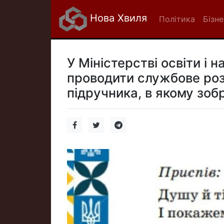
Нова Хвиля
Політика
Бізне
У Міністерстві освіти і 
проводити службове розс
підручника, в якому зоб