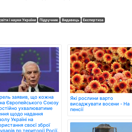
віти і науки України
Підручник
Видавець
Експертиза
рель заявив, що кожна
Які рослини варто
їна Європейського Союзу
висаджувати восени - На
остійно ухвалюватиме
пенсії
ення щодо надання
олу Україні на
ористання своєї зброї
ударів по території Росії.