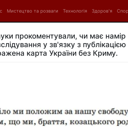
с
Мистецтво та розваги
Технологія
Здоров'я
Спо
науки прокоментували, чи має намір
лідування у зв'язку з публікацією
ражена карта України без Криму.