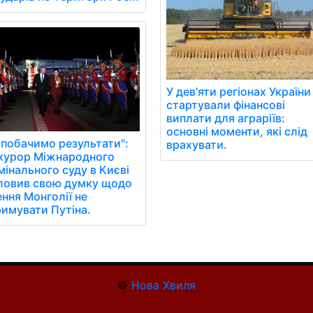
У дев'яти регіонах України
стартували фінансові
виплати для аграріїв:
основні моменти, які слід
 побачимо результати":
врахувати.
курор Міжнародного
мінального суду в Києві
ловив свою думку щодо
ння Монголії не
римувати Путіна.
©
Нова Хвиля