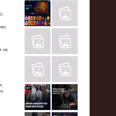
її
ово
и на
м,
во