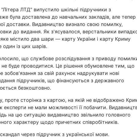
"Літера ЛТД" випустило шкільні підручники з
же була доставлена до навчальних закладів, але тепер 
ої доставки. Видавництво визнало свою помилку,
товки до видання. Як з'ясувалося, верстальники випадк
яке містило два шари — карту України і карту Криму
 один із цих шарів.
оголосило, що службове розслідування з приводу помилк
, не буде проводитися. Це рішення обумовлене тим, що
е зобов'язання за свій рахунок надрукувати нові
идання підручників, що фінансуються з державного
юється безкоштовно.
, проте сторінка з картою, на якій не відображено Кри
ож експерти не мали можливості її побачити. Видавницт
відь на цю ситуацію видавництво звільнило головного
рного характеру щодо причетних співробітників.
 скандал через підручник з української мови.