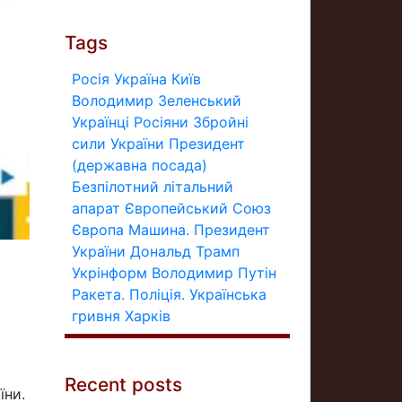
Tags
Росія
Україна
Київ
Володимир Зеленський
Українці
Росіяни
Збройні
сили України
Президент
(державна посада)
Безпілотний літальний
апарат
Європейський Союз
Європа
Машина.
Президент
України
Дональд Трамп
Укрінформ
Володимир Путін
Ракета.
Поліція.
Українська
гривня
Харків
Recent posts
їни.