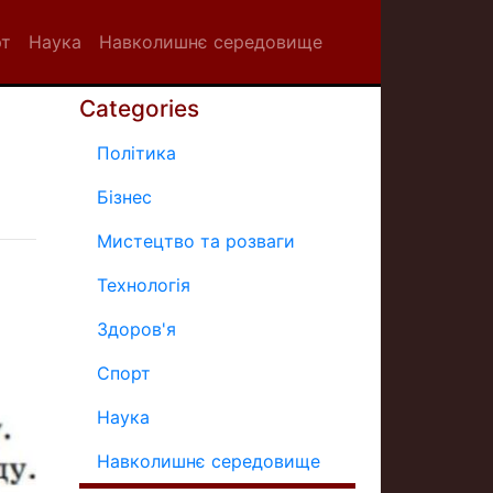
рт
Наука
Навколишнє середовище
Categories
Політика
Бізнес
Мистецтво та розваги
Технологія
Здоров'я
Спорт
Наука
Навколишнє середовище