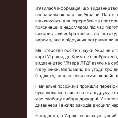
З'явилася інформація, що видавництво 
неправильною картою України. Партія в
відкликають для переробки та повторн
пояснивши її недоглядом під час підго
використали зображення з фотостоку, 
окремо, але в підручник потрапив лише
Міністерство освіти і науки України 
карті України, де Крим не відображено
видавництво "Літера ЛТД" взяло на себ
підручники. Відповідно до угоди про в
бюджету, виправлення помилок здійсн
Навчальні посібники пройшли перевірку
була включена лише на етапі друку, т
має свободу вибору друкарні. У відпо
дизайнера і вжило заходів дисципліна
Нагадаємо, в Україні спалахнув гучний