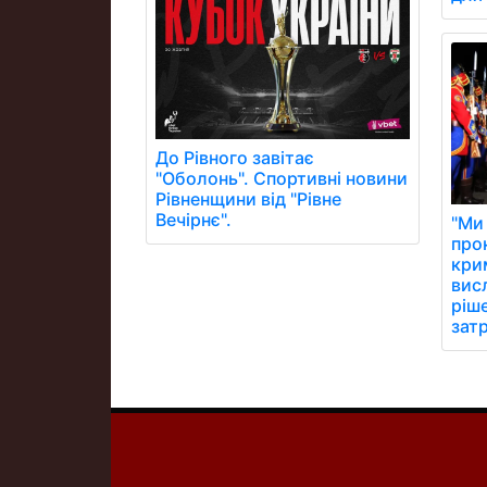
До Рівного завітає
"Оболонь". Спортивні новини
Рівненщини від "Рівне
Вечірнє".
"Ми
про
кри
вис
ріше
зат