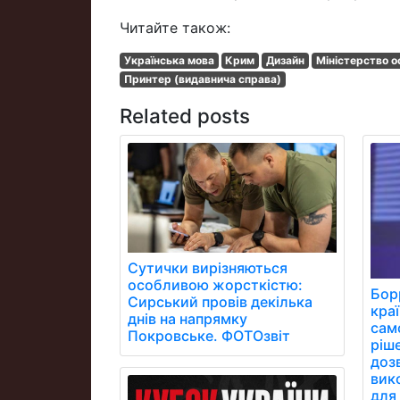
Читайте також:
Українська мова
Крим
Дизайн
Міністерство ос
Принтер (видавнича справа)
Related posts
Сутички вирізняються
особливою жорсткістю:
Бор
Сирський провів декілька
кра
днів на напрямку
сам
Покровське. ФОТОзвіт
ріш
дозв
вик
для 