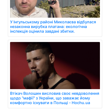
У Інгульському районі Миколаєва відбулася
незаконна вирубка платана: екологічна
інспекція оцінила завдані збитки.
Втікач Волошин висловив своє невдоволення
щодо "мафії" з України, що заважає йому
комфортно існувати в Польщі - Hochu.ua