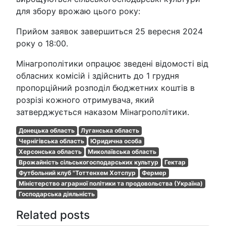
для збору врожаю цього року:
Прийом заявок завершиться 25 вересня 2024
року о 18:00.
Мінагрополітики опрацює зведені відомості від
обласних комісій і здійснить до 1 грудня
пропорційний розподіл бюджетних коштів в
розрізі кожного отримувача, який
затверджується наказом Мінагрополітики.
Донецька область
Луганська область
Чернігівська область
Юридична особа
Херсонська область
Миколаївська область
Врожайність сільськогосподарських культур
Гектар
Футбольний клуб "Тоттенхем Хотспур
Фермер
Міністерство аграрної політики та продовольства (Україна)
Господарська діяльність
Related posts