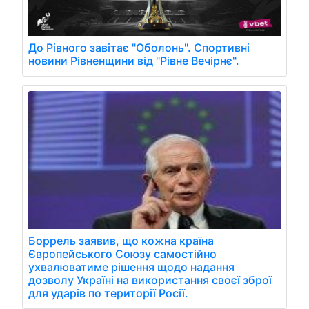
До Рівного завітає "Оболонь". Спортивні
новини Рівненщини від "Рівне Вечірнє".
Боррель заявив, що кожна країна
Європейського Союзу самостійно
ухвалюватиме рішення щодо надання
дозволу Україні на використання своєї зброї
для ударів по території Росії.