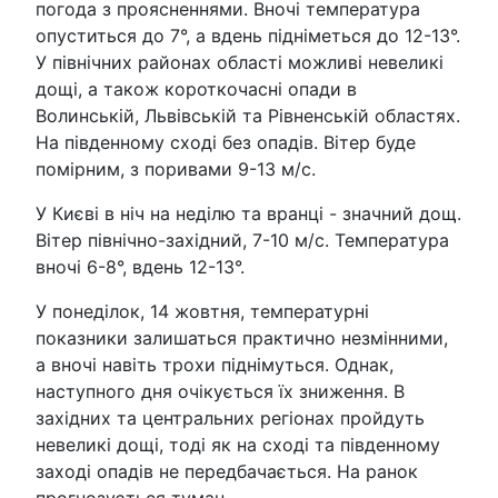
погода з проясненнями. Вночі температура
опуститься до 7°, а вдень підніметься до 12-13°.
У північних районах області можливі невеликі
дощі, а також короткочасні опади в
Волинській, Львівській та Рівненській областях.
На південному сході без опадів. Вітер буде
помірним, з поривами 9-13 м/с.
У Києві в ніч на неділю та вранці - значний дощ.
Вітер північно-західний, 7-10 м/с. Температура
вночі 6-8°, вдень 12-13°.
У понеділок, 14 жовтня, температурні
показники залишаться практично незмінними,
а вночі навіть трохи піднімуться. Однак,
наступного дня очікується їх зниження. В
західних та центральних регіонах пройдуть
невеликі дощі, тоді як на сході та південному
заході опадів не передбачається. На ранок
прогнозується туман.