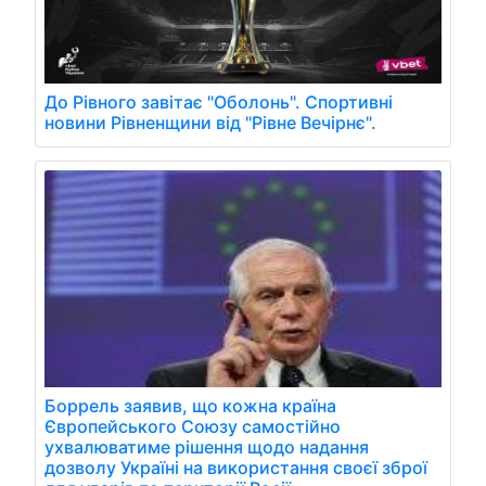
До Рівного завітає "Оболонь". Спортивні
новини Рівненщини від "Рівне Вечірнє".
Боррель заявив, що кожна країна
Європейського Союзу самостійно
ухвалюватиме рішення щодо надання
дозволу Україні на використання своєї зброї