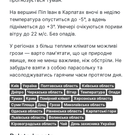
На вершині Піп Іван в Карпатах вночі в неділю
температура опуститься до -5°, а вдень
підніметься до +3°. Увечері очікуються пориви
вітру до 22 м/с. Без опадів.
У регіонах з більш теплим кліматом можливі
грози — варто пам'ятати, що це природне
явище, яке не менш важливе, ніж обстріли. Не
забудьте взяти з собою парасольку та
насолоджуватись гарячим чаєм протягом дня.
Київ
Україна
Полтавська область
Київська область
Дніпро
Черкаська область
Вітер
Температура
Опади
Туман
Крим
Помірний клімат
Херсонська область
Суми Площа
Дощ
Гроза
Миколаївська область
Одеська область
Рівненська область
Карпатські гори
Львівська область
Волинська область
Кіровоградська область
Чай
День захисника України