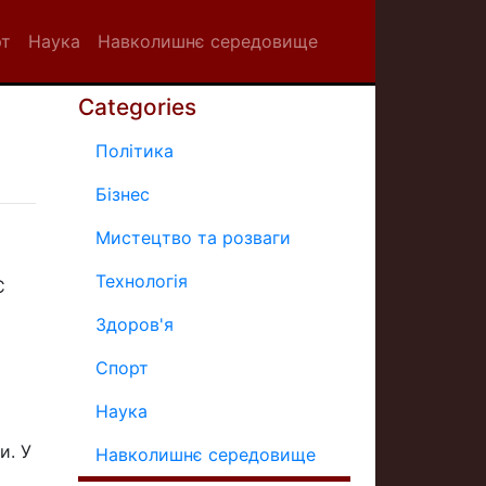
рт
Наука
Навколишнє середовище
Categories
Політика
Бізнес
Мистецтво та розваги
Технологія
С
Здоров'я
Спорт
Наука
и. У
Навколишнє середовище