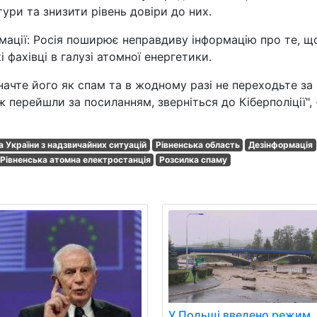
ури та знизити рівень довіри до них.
ації: Росія поширює неправдиву інформацію про те, щ
 фахівці в галузі атомної енергетики.
начте його як спам та в жодному разі не переходьте за
перейшли за посиланням, зверніться до Кіберполіції", 
України з надзвичайних ситуацій
Рівненська область
Дезінформація
Рівненська атомна електростанція
Розсилка спаму
У Польщі введено режим