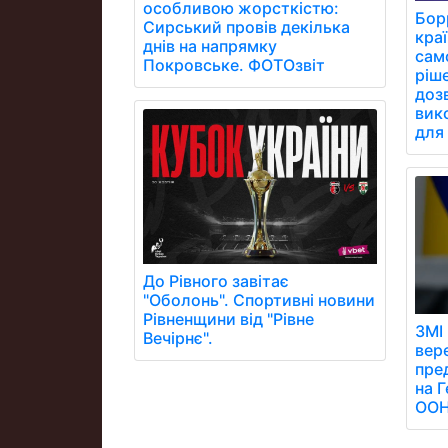
особливою жорсткістю:
Бор
Сирський провів декілька
кра
днів на напрямку
сам
Покровське. ФОТОзвіт
ріш
дозв
вик
для 
До Рівного завітає
"Оболонь". Спортивні новини
Рівненщини від "Рівне
ЗМІ
Вечірнє".
вер
пре
на 
ООН