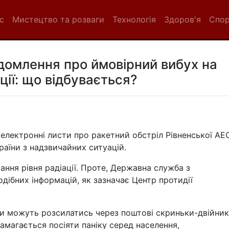
с
Мистецтво та розваги
Технологія
Здоров'я
Спо
ідомлення про ймовірний вибух на
ції: що відбувається?
електронні листи про ракетний обстріл Рівненської АЕ
раїни з надзвичайних ситуацій.
ання рівня радіації. Проте, Державна служба з
дібних інформацій, як зазначає Центр протидії
ти можуть розсилатись через поштові скриньки-двійник
магається посіяти паніку серед населення,