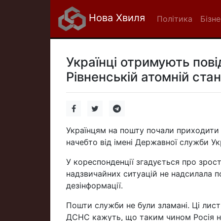
Нова Хвиля
Політика
Бізне
Українці отримують пов
Рівненській атомній стан
Українцям на пошту почали приходити 
начебто від імені Державної служби Ук
У кореспонденції згадується про зрост
надзвичайних ситуацій не надсилала по
дезінформації.
Пошти служби не були зламані. Ці лис
ДСНС кажуть, що таким чином Росія на