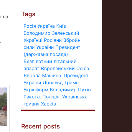
Tags
о на
Росія
Україна
Київ
Володимир Зеленський
Українці
Росіяни
Збройні
-
сили України
Президент
(державна посада)
Безпілотний літальний
апарат
Європейський Союз
Європа
Машина.
Президент
України
Дональд Трамп
Укрінформ
Володимир Путін
Ракета.
Поліція.
Українська
гривня
Харків
Recent posts