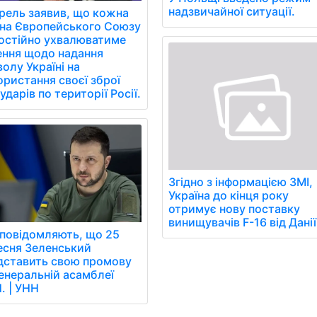
надзвичайної ситуації.
рель заявив, що кожна
їна Європейського Союзу
остійно ухвалюватиме
ення щодо надання
олу Україні на
ористання своєї зброї
ударів по території Росії.
Згідно з інформацією ЗМІ,
Україна до кінця року
отримує нову поставку
винищувачів F-16 від Данії
 повідомляють, що 25
есня Зеленський
дставить свою промову
Генеральній асамблеї
. | УНН