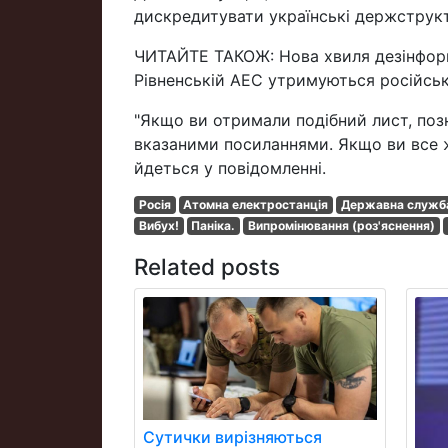
дискредитувати українські держструкт
ЧИТАЙТЕ ТАКОЖ: Нова хвиля дезінформ
Рівненській АЕС утримуються російські
"Якщо ви отримали подібний лист, поз
вказаними посиланнями. Якщо ви все ж 
йдеться у повідомленні.
Росія
Атомна електростанція
Державна служба 
Вибух!
Паніка.
Випромінювання (роз'яснення)
Related posts
Сутички вирізняються