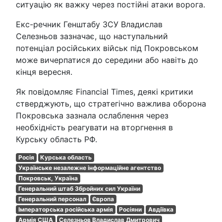
ситуацію як важку через постійні атаки ворога.
Екс-речник Генштабу ЗСУ Владислав
Селезньов зазначає, що наступальний
потенціал російських військ під Покровськом
може вичерпатися до середини або навіть до
кінця вересня.
Як повідомляє Financial Times, деякі критики
стверджують, що стратегічно важлива оборона
Покровська зазнала ослаблення через
необхідність реагувати на вторгнення в
Курську область РФ.
Росія
Курська область
Українське незалежне інформаційне агентство
Покровськ, Україна
Генеральний штаб Збройних сил України
Генеральний персонал
Європа
Імператорська російська армія
Росіяни
Авдіївка
Армія США
Селезньов Владислав Дмитрович