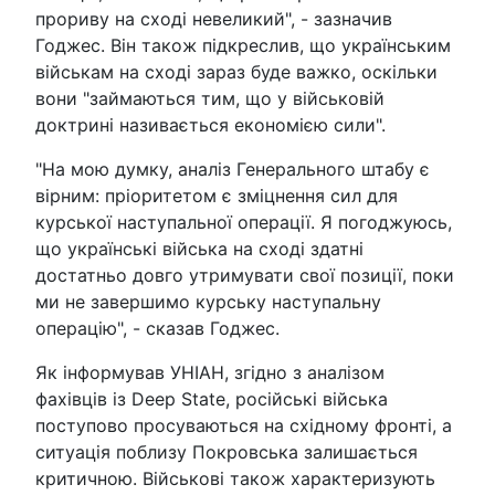
прориву на сході невеликий", - зазначив
Годжес. Він також підкреслив, що українським
військам на сході зараз буде важко, оскільки
вони "займаються тим, що у військовій
доктрині називається економією сили".
"На мою думку, аналіз Генерального штабу є
вірним: пріоритетом є зміцнення сил для
курської наступальної операції. Я погоджуюсь,
що українські війська на сході здатні
достатньо довго утримувати свої позиції, поки
ми не завершимо курську наступальну
операцію", - сказав Годжес.
Як інформував УНІАН, згідно з аналізом
фахівців із Deep State, російські війська
поступово просуваються на східному фронті, а
ситуація поблизу Покровська залишається
критичною. Військові також характеризують