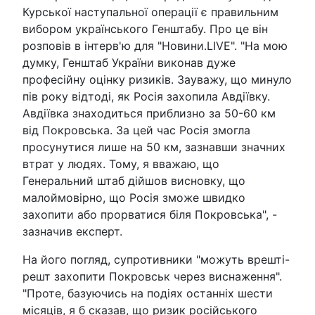
Курської наступальної операції є правильним
вибором українського Генштабу. Про це він
розповів в інтерв'ю для "Новини.LIVE". "На мою
думку, Генштаб України виконав дуже
професійну оцінку ризиків. Зауважу, що минуло
пів року відтоді, як Росія захопила Авдіївку.
Авдіївка знаходиться приблизно за 50-60 км
від Покровська. За цей час Росія змогла
просунутися лише на 50 км, зазнавши значних
втрат у людях. Тому, я вважаю, що
Генеральний штаб дійшов висновку, що
малоймовірно, що Росія зможе швидко
захопити або прорватися біля Покровська", -
зазначив експерт.
На його погляд, супротивники "можуть врешті-
решт захопити Покровськ через виснаження".
"Проте, базуючись на подіях останніх шести
місяців, я б сказав, що ризик російського