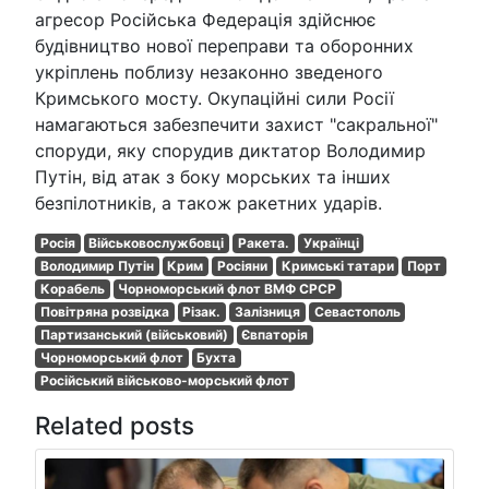
агресор Російська Федерація здійснює
будівництво нової переправи та оборонних
укріплень поблизу незаконно зведеного
Кримського мосту. Окупаційні сили Росії
намагаються забезпечити захист "сакральної"
споруди, яку спорудив диктатор Володимир
Путін, від атак з боку морських та інших
безпілотників, а також ракетних ударів.
Росія
Військовослужбовці
Ракета.
Українці
Володимир Путін
Крим
Росіяни
Кримські татари
Порт
Корабель
Чорноморський флот ВМФ СРСР
Повітряна розвідка
Різак.
Залізниця
Севастополь
Партизанський (військовий)
Євпаторія
Чорноморський флот
Бухта
Російський військово-морський флот
Related posts