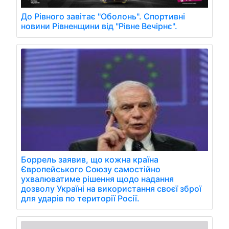
До Рівного завітає "Оболонь". Спортивні
новини Рівненщини від "Рівне Вечірнє".
Боррель заявив, що кожна країна
Європейського Союзу самостійно
ухвалюватиме рішення щодо надання
дозволу Україні на використання своєї зброї
для ударів по території Росії.