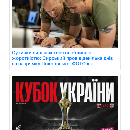
Сутички вирізняються особливою
жорсткістю: Сирський провів декілька днів
на напрямку Покровське. ФОТОзвіт