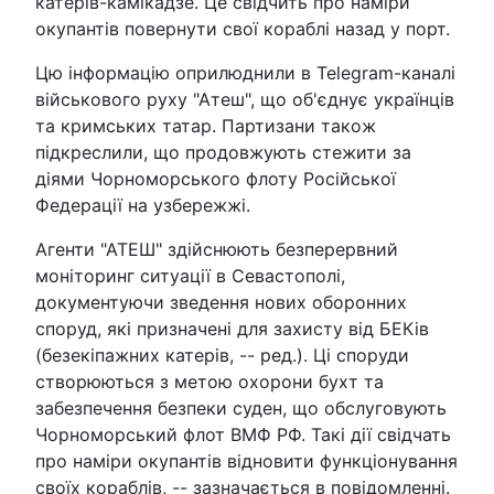
катерів-камікадзе. Це свідчить про наміри
окупантів повернути свої кораблі назад у порт.
Цю інформацію оприлюднили в Telegram-каналі
військового руху "Атеш", що об'єднує українців
та кримських татар. Партизани також
підкреслили, що продовжують стежити за
діями Чорноморського флоту Російської
Федерації на узбережжі.
Агенти "АТЕШ" здійснюють безперервний
моніторинг ситуації в Севастополі,
документуючи зведення нових оборонних
споруд, які призначені для захисту від БЕКів
(безекіпажних катерів, -- ред.). Ці споруди
створюються з метою охорони бухт та
забезпечення безпеки суден, що обслуговують
Чорноморський флот ВМФ РФ. Такі дії свідчать
про наміри окупантів відновити функціонування
своїх кораблів, -- зазначається в повідомленні.