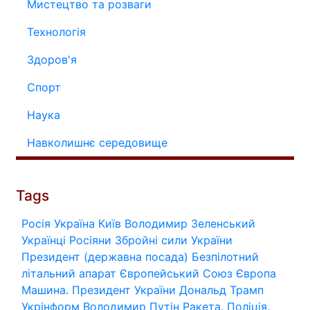
Мистецтво та розваги
Технологія
Здоров'я
Спорт
Наука
Навколишнє середовище
Tags
Росія
Україна
Київ
Володимир Зеленський
Українці
Росіяни
Збройні сили України
Президент (державна посада)
Безпілотний
літальний апарат
Європейський Союз
Європа
Машина.
Президент України
Дональд Трамп
Укрінформ
Володимир Путін
Ракета.
Поліція.