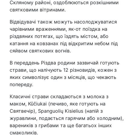
Скляному районі, оздоблюються розкішними
святковими вітринами.
Відвідувачі також можуть насолоджуватися
чарівними враженнями, як-от поїздка на
різдвяних потягах, що їздять містом, або
катання на ковзанах під відкритим небом під
сяйвом святкових вогнів.
В переддень Різдва родини зазвичай готують
страви, що налічують 12 різновидів, кожен з
яких символізує один з місяців, що чекають
попереду.
Класичні страви складаються з молока з
маком, Kūčiukai (печиво, яке готують на
Святвечір), Spanguolių Kisielius (напій з
журавлини, подається гарячим або холодним),
вареників з грибами та ще багатьох інших
смаколиків.