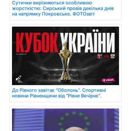
Сутички вирізняються особливою
жорсткістю: Сирський провів декілька днів
на напрямку Покровське. ФОТОзвіт
До Рівного завітає "Оболонь". Спортивні
новини Рівненщини від "Рівне Вечірнє".