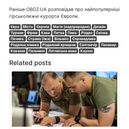
Раніше OBOZ.UA розповідав про найпопулярніші
гірськолижні курорти Європи.
Євро
Місто
Європа
Магія (надприродне)
Дизайн
Туризм
Фірма
Кава
Литва
Пиво.
Різдво
Свічка.
Печиво.
Страва (їжа)
Вільнюс
Справедливо
Різдвяна ялинка
Різдвяний ярмарок
Святвечір
Папавер.
Ковзани
Пельмені
Литовська мова
Каунас
Related posts