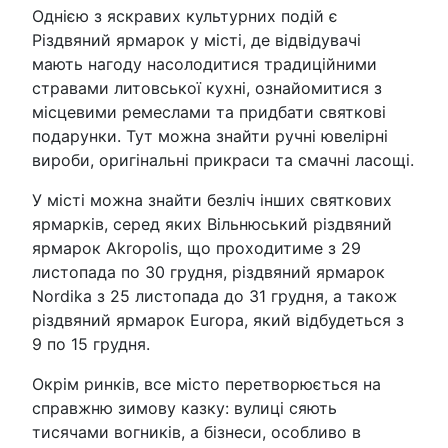
Однією з яскравих культурних подій є
Різдвяний ярмарок у місті, де відвідувачі
мають нагоду насолодитися традиційними
стравами литовської кухні, ознайомитися з
місцевими ремеслами та придбати святкові
подарунки. Тут можна знайти ручні ювелірні
вироби, оригінальні прикраси та смачні ласощі.
У місті можна знайти безліч інших святкових
ярмарків, серед яких Вільнюський різдвяний
ярмарок Akropolis, що проходитиме з 29
листопада по 30 грудня, різдвяний ярмарок
Nordika з 25 листопада до 31 грудня, а також
різдвяний ярмарок Europa, який відбудеться з
9 по 15 грудня.
Окрім ринків, все місто перетворюється на
справжню зимову казку: вулиці сяють
тисячами вогників, а бізнеси, особливо в