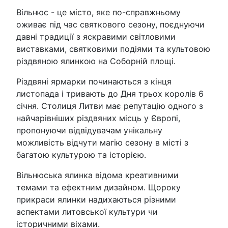
Вільнюс - це місто, яке по-справжньому
оживає під час святкового сезону, поєднуючи
давні традиції з яскравими світловими
виставками, святковими подіями та культовою
різдвяною ялинкою на Соборній площі.
Різдвяні ярмарки починаються з кінця
листопада і тривають до Дня трьох королів 6
січня. Столиця Литви має репутацію одного з
найчарівніших різдвяних місць у Європі,
пропонуючи відвідувачам унікальну
можливість відчути магію сезону в місті з
багатою культурою та історією.
Вільнюська ялинка відома креативними
темами та ефектним дизайном. Щороку
прикраси ялинки надихаються різними
аспектами литовської культури чи
історичними віхами.