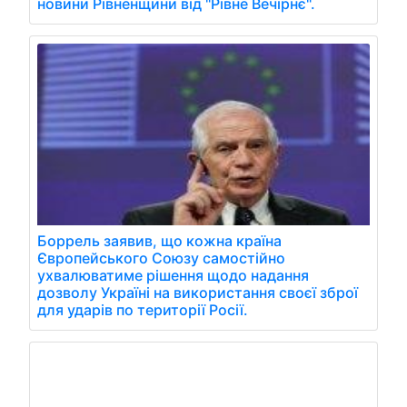
новини Рівненщини від "Рівне Вечірнє".
Боррель заявив, що кожна країна
Європейського Союзу самостійно
ухвалюватиме рішення щодо надання
дозволу Україні на використання своєї зброї
для ударів по території Росії.