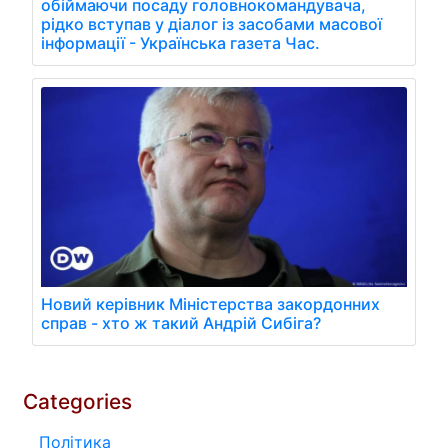
обіймаючи посаду головнокомандувача,
рідко вступав у діалог із засобами масової
інформації - Українська газета Час.
Новий керівник Міністерства закордонних
справ - хто ж такий Андрій Сибіга?
Categories
Політика