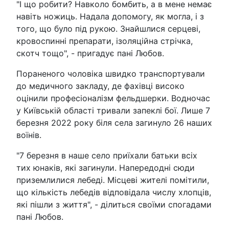
"І що робити? Навколо бомбить, а в мене немає
навіть ножиць. Надала допомогу, як могла, і з
того, що було під рукою. Знайшлися серцеві,
кровоспинні препарати, ізоляційна стрічка,
скотч тощо", - пригадує пані Любов.
Пораненого чоловіка швидко транспортували
до медичного закладу, де фахівці високо
оцінили професіоналізм фельдшерки. Водночас
у Київській області тривали запеклі бої. Лише 7
березня 2022 року біля села загинуло 26 наших
воїнів.
"7 березня в наше село приїхали батьки всіх
тих юнаків, які загинули. Напередодні сюди
приземлилися лебеді. Місцеві жителі помітили,
що кількість лебедів відповідала числу хлопців,
які пішли з життя", - ділиться своїми спогадами
пані Любов.